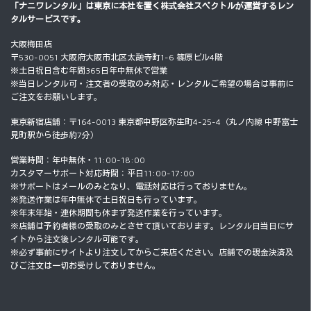
「ナニワレンタル」は東京に本社を置く
株式会社スペクトル
が運営するレン
タルサービスです。
大阪梅田店
〒530-0051 大阪府大阪市北区太融寺町1-6 篠原ビル4階
※土日祝日含む年間365日年中無休で営業
※当日レンタル可・注文者の受取のみ対応・レンタルご希望の場合は事前に
ご注文をお願いします。
東京新宿店舗：〒164-0013 東京都中野区弥生町4-25-4（丸ノ内線 中野富士
見町駅から徒歩約7分）
営業時間：年中無休・11:00-18:00
カスタマーサポート対応時間：平日11:00-17:00
※サポートはメールのみとなり、電話対応は行っておりません。
※発送作業は年中無休で土日祝日も行っています。
※年末年始・連休期間も休まず発送作業を行っています。
※店舗は予約者様の受取のみとさせて頂いております。レンタル日当日にサ
イトから注文後レンタル可能です。
※必ず事前にサイトより注文してからご来店ください。店舗での現金決済及
びご注文は一切お受けしておりません。