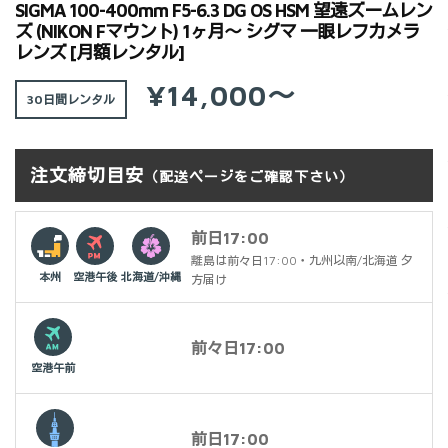
SIGMA 100-400mm F5-6.3 DG OS HSM 望遠ズームレン
ズ (NIKON Fマウント) 1ヶ月～ シグマ 一眼レフカメラ
レンズ [月額レンタル]
¥14,000～
30日間
注文締切目安
（配送ページをご確認下さい）
前日17:00
離島は前々日17:00・九州以南/北海道 夕
本州
空港午後
北海道/沖縄
方届け
前々日17:00
空港午前
前日17:00