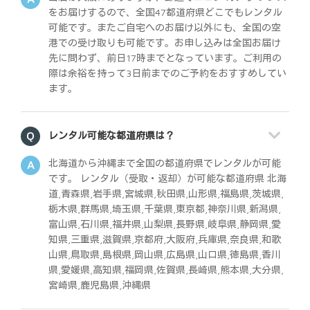
をお届けするので、全国47都道府県どこでもレンタル
可能です。またご自宅へのお届け以外にも、全国の空
港での受け取りも可能です。お申し込みは全国お届け
先に問わず、前日17時までとなっています。ご利用の
際は余裕を持って3日前までのご予約をおすすめしてい
ます。
レンタル可能な都道府県は？
北海道から沖縄まで全国の都道府県でレンタルが可能
です。 レンタル（受取・返却）が可能な都道府県 北海
道,青森県,岩手県,宮城県,秋田県,山形県,福島県,茨城県,
栃木県,群馬県,埼玉県,千葉県,東京都,神奈川県,新潟県,
富山県,石川県,福井県,山梨県,長野県,岐阜県,静岡県,愛
知県,三重県,滋賀県,京都府,大阪府,兵庫県,奈良県,和歌
山県,鳥取県,島根県,岡山県,広島県,山口県,徳島県,香川
県,愛媛県,高知県,福岡県,佐賀県,長崎県,熊本県,大分県,
宮崎県,鹿児島県,沖縄県