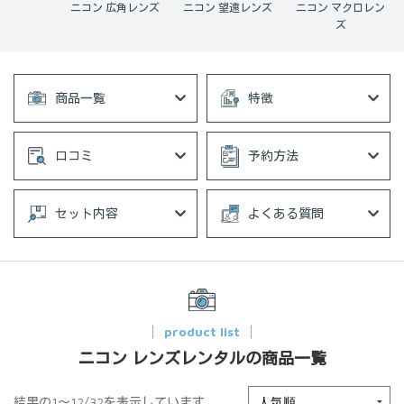
単焦点レン
ニコン 広角レンズ
ニコン 望遠レンズ
ニコン マクロレン
ズ
ズ
商品一覧
特徴
口コミ
予約方法
セット内容
よくある質問
product list
ニコン レンズレンタルの商品一覧
結果の1～12/32を表示しています