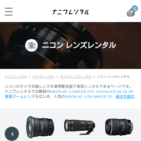
0
ニコン レンズレンタル
ナニワレンタル
カメラレンタル
カメラレンズレンタル
ニコン レンズレンタル
ニコンのカメラ交換レンズを業界最安値で格安レンタルできるページです。
ナニワレンタルでは最新の
NIKON AF-S NIKKOR 200-500mm f/5.6E ED VR
望遠ズームレンズ
をはじめ、人気の
NIKON AF-S DX NIKKOR 35…
続きを読む