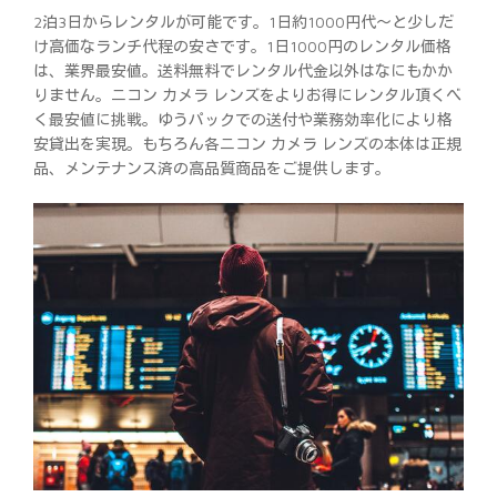
2泊3日からレンタルが可能です。1日約1000円代～と少しだ
け高価なランチ代程の安さです。1日1000円のレンタル価格
は、業界最安値。送料無料でレンタル代金以外はなにもかか
りません。ニコン カメラ レンズをよりお得にレンタル頂くべ
く最安値に挑戦。ゆうパックでの送付や業務効率化により格
安貸出を実現。もちろん各ニコン カメラ レンズの本体は正規
品、メンテナンス済の高品質商品をご提供します。