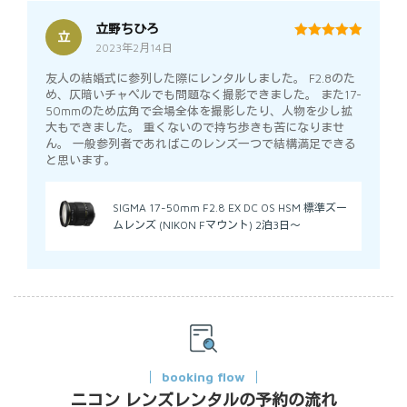
立野ちひろ
立
2023年2月14日
5
out of 5
友人の結婚式に参列した際にレンタルしました。 F2.8のた
め、仄暗いチャペルでも問題なく撮影できました。 また17-
50mmのため広角で会場全体を撮影したり、人物を少し拡
大もできました。 重くないので持ち歩きも苦になりませ
ん。 一般参列者であればこのレンズ一つで結構満足できる
と思います。
SIGMA 17-50mm F2.8 EX DC OS HSM 標準ズー
ムレンズ (NIKON Fマウント) 2泊3日～
booking flow
ニコン レンズレンタルの予約の流れ