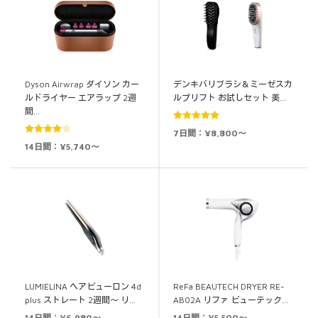
Dyson Airwrap ダイソン カー
デンキバリブラシ＆ミーゼスカ
ルドライヤー エアラップ 2週
ルプリフト お試しセット 美…
間…
5段階中
5.00
7日間：¥8,800～
5段階中
の評価
14日間：¥5,740～
4.00
の評
価
LUMIELINA ヘアビューロン 4d
ReFa BEAUTECH DRYER RE-
plus ストレート 2週間～ リ…
AB02A リファ ビューテック…
14日間：¥6,980～
14日間：¥5,500～