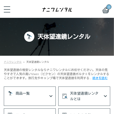
0
天体望遠鏡レンタル
ナニワレンタル
天体望遠鏡レンタル
天体望遠鏡の格安レンタルならナニワレンタルにお任せください。天体の見
やすさで人気の高いVixen（ビクセン）の天体望遠鏡ポルタⅡをレンタルする
ことができます。旅行先やキャンプ場で天体望遠鏡を利用する…
続きを読む
商品一覧
天体望遠鏡レンタ
ルとは