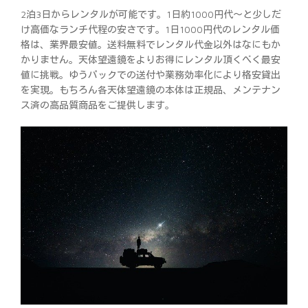
2泊3日からレンタルが可能です。1日約1000円代～と少しだ
け高価なランチ代程の安さです。1日1000円代のレンタル価
格は、業界最安値。送料無料でレンタル代金以外はなにもか
かりません。天体望遠鏡をよりお得にレンタル頂くべく最安
値に挑戦。ゆうパックでの送付や業務効率化により格安貸出
を実現。もちろん各天体望遠鏡の本体は正規品、メンテナン
ス済の高品質商品をご提供します。