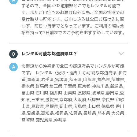
するので、全国47都道府県どこでもレンタル可能で
す。またご自宅へのお届け以外にも、全国の空港での
受け取りも可能です。お申し込みは全国お届け先に問
わず、前日17時までとなっています。ご利用の際は余
裕を持って3日前までのご予約をおすすめしています。
レンタル可能な都道府県は？
北海道から沖縄まで全国の都道府県でレンタルが可能
です。 レンタル（受取・返却）が可能な都道府県 北海
道,青森県,岩手県,宮城県,秋田県,山形県,福島県,茨城県,
栃木県,群馬県,埼玉県,千葉県,東京都,神奈川県,新潟県,
富山県,石川県,福井県,山梨県,長野県,岐阜県,静岡県,愛
知県,三重県,滋賀県,京都府,大阪府,兵庫県,奈良県,和歌
山県,鳥取県,島根県,岡山県,広島県,山口県,徳島県,香川
県,愛媛県,高知県,福岡県,佐賀県,長崎県,熊本県,大分県,
宮崎県,鹿児島県,沖縄県