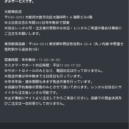
タルサービスです。
大阪梅田店
〒530-0051 大阪府大阪市北区太融寺町1-6 篠原ビル4階
※土日祝日含む年間365日年中無休で営業
※当日レンタル可・注文者の受取のみ対応・レンタルご希望の場合は事前に
ご注文をお願いします。
東京新宿店舗：〒164-0013 東京都中野区弥生町4-25-4（丸ノ内線 中野富士
見町駅から徒歩約7分）
営業時間：年中無休・11:00-18:00
カスタマーサポート対応時間：平日11:00-17:00
※サポートはメールのみとなり、電話対応は行っておりません。
※発送作業は年中無休で土日祝日も行っています。
※年末年始・連休期間も休まず発送作業を行っています。
※店舗は予約者様の受取のみとさせて頂いております。レンタル日当日にサ
イトから注文後レンタル可能です。
※必ず事前にサイトより注文してからご来店ください。店舗での現金決済及
びご注文は一切お受けしておりません。