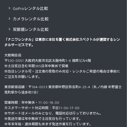
GoProレンタル比較
カメラレンタル比較
双眼鏡レンタル比較
「ナニワレンタル」は東京に本社を置く
株式会社スペクトル
が運営するレン
タルサービスです。
大阪梅田店
〒530-0051 大阪府大阪市北区太融寺町1-6 篠原ビル4階
※土日祝日含む年間365日年中無休で営業
※当日レンタル可・注文者の受取のみ対応・レンタルご希望の場合は事前に
ご注文をお願いします。
東京新宿店舗：〒164-0013 東京都中野区弥生町4-25-4（丸ノ内線 中野富士
見町駅から徒歩約7分）
営業時間：年中無休・11:00-18:00
カスタマーサポート対応時間：平日11:00-17:00
※サポートはメールのみとなり、電話対応は行っておりません。
※発送作業は年中無休で土日祝日も行っています。
※年末年始・連休期間も休まず発送作業を行っています。