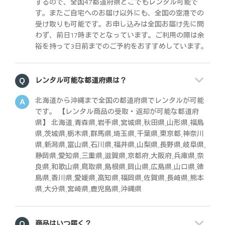
するので、全国47都道府県どこでもレンタル可能で
す。またご自宅へのお届け以外にも、全国の空港での
受け取りも可能です。お申し込みは全国お届け先に問
わず、前日17時までとなっています。ご利用の際は余
裕を持って3日前までのご予約をおすすめしています。
レンタル可能な都道府県は？
北海道から沖縄まで全国の都道府県でレンタルが可能
です。 【レンタル商品の受取・返却が可能な都道府
県】 北海道,青森県,岩手県,宮城県,秋田県,山形県,福島
県,茨城県,栃木県,群馬県,埼玉県,千葉県,東京都,神奈川
県,新潟県,富山県,石川県,福井県,山梨県,長野県,岐阜県,
静岡県,愛知県,三重県,滋賀県,京都府,大阪府,兵庫県,奈
良県,和歌山県,鳥取県,島根県,岡山県,広島県,山口県,徳
島県,香川県,愛媛県,高知県,福岡県,佐賀県,長崎県,熊本
県,大分県,宮崎県,鹿児島県,沖縄県
商品はいつ届く？