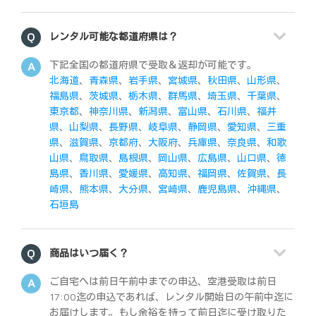
レンタル可能な都道府県は？
下記全国の都道府県で受取＆返却が可能です。
北海道
、
青森県
、
岩手県
、
宮城県
、
秋田県
、
山形県
、
福島県
、
茨城県
、
栃木県
、
群馬県
、
埼玉県
、
千葉県
、
東京都
、
神奈川県
、
新潟県
、
富山県
、
石川県
、
福井
県
、
山梨県
、
長野県
、
岐阜県
、
静岡県
、
愛知県
、
三重
県
、
滋賀県
、
京都府
、
大阪府
、
兵庫県
、
奈良県
、
和歌
山県
、
鳥取県
、
島根県
、
岡山県
、
広島県
、
山口県
、
徳
島県
、
香川県
、
愛媛県
、
高知県
、
福岡県
、
佐賀県
、
長
崎県
、
熊本県
、
大分県
、
宮崎県
、
鹿児島県
、
沖縄県
、
石垣島
商品はいつ届く？
ご自宅へは前日午前中までの申込、空港受取は前日
17:00迄の申込であれば、レンタル開始日の午前中迄に
お届けします。もし余裕を持って前日迄に受け取りた