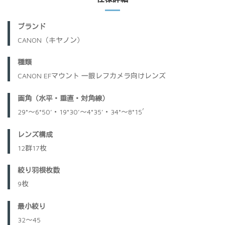
ブランド
CANON（キヤノン）
種類
CANON EFマウント 一眼レフカメラ向けレンズ
画角（水平・垂直・対角線）
29°～6°50’・19°30’～4°35’・34°～8°15′
レンズ構成
12群17枚
絞り羽根枚数
9枚
最小絞り
32～45