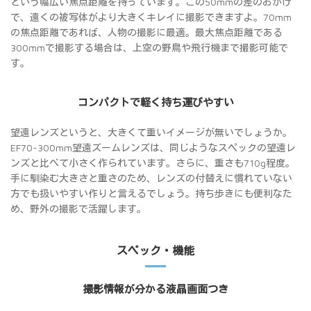
という幅広い焦点距離を持っています。この50mmの差のおかげ
で、遠くの被写体がより大きくキレイに撮影できますよ。70mm
の焦点距離であれば、人物の撮影に最適。最大焦点距離である
300mmで撮影する場合は、上空の野鳥や飛行機まで撮影可能で
す。
コンパクトで軽く持ち運びやすい
望遠レンズというと、大きくて重いイメージが無いでしょうか。
EF70-300mm望遠ズームレンズは、同じようなスペックの望遠レ
ンズと比べて小さく作られています。さらに、重さも710g程度。
手に馴染む大きさと重さのため、レンズの付替えに慣れていない
方でも扱いやすい作りと言えるでしょう。持ち歩きにも便利なた
め、野外の撮影で活躍します。
スペック・機能
撮影情報が分かる液晶画面つき