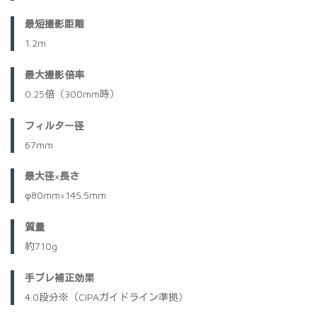
最短撮影距離
1.2m
最大撮影倍率
0.25倍（300mm時）
フィルター径
67mm
最大径×長さ
φ80mm×145.5mm
質量
約710g
手ブレ補正効果
4.0段分※（CIPAガイドライン準拠）