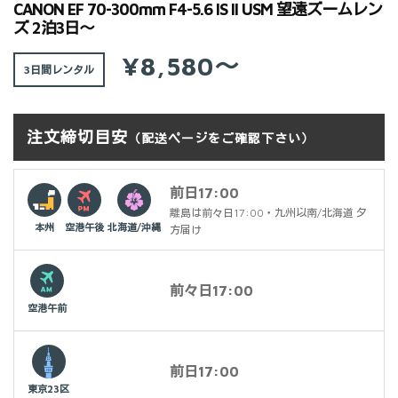
CANON EF 70-300mm F4-5.6 IS II USM 望遠ズームレン
ズ 2泊3日～
¥8,580～
3日間
注文締切目安
（配送ページをご確認下さい）
前日17:00
離島は前々日17:00・九州以南/北海道 夕
本州
空港午後
北海道/沖縄
方届け
前々日17:00
空港午前
前日17:00
東京23区