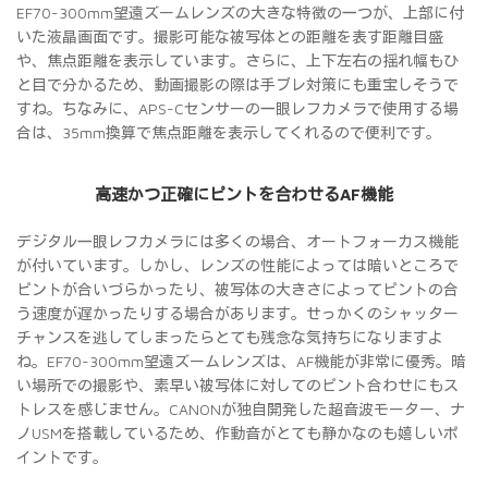
EF70-300mm望遠ズームレンズの大きな特徴の一つが、上部に付
いた液晶画面です。撮影可能な被写体との距離を表す距離目盛
や、焦点距離を表示しています。さらに、上下左右の揺れ幅もひ
と目で分かるため、動画撮影の際は手ブレ対策にも重宝しそうで
すね。ちなみに、APS-Cセンサーの一眼レフカメラで使用する場
合は、35mm換算で焦点距離を表示してくれるので便利です。
高速かつ正確にピントを合わせるAF機能
デジタル一眼レフカメラには多くの場合、オートフォーカス機能
が付いています。しかし、レンズの性能によっては暗いところで
ピントが合いづらかったり、被写体の大きさによってピントの合
う速度が遅かったりする場合があります。せっかくのシャッター
チャンスを逃してしまったらとても残念な気持ちになりますよ
ね。EF70-300mm望遠ズームレンズは、AF機能が非常に優秀。暗
い場所での撮影や、素早い被写体に対してのピント合わせにもス
トレスを感じません。CANONが独自開発した超音波モーター、ナ
ノUSMを搭載しているため、作動音がとても静かなのも嬉しいポ
イントです。