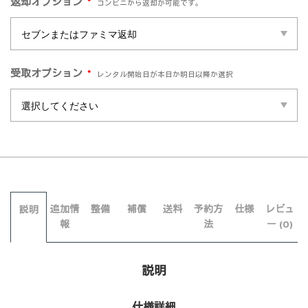
*
返却オプション
コンビニから返却が可能です。
*
受取オプション
レンタル開始日が本日か明日以降か選択
追加情
整備
補償
送料
予約方
仕様
レビュ
説明
報
法
ー (0)
説明
仕様詳細