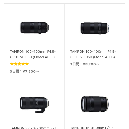
TAMRON 100-400mm F4.5-
TAMRON 100-400mm F4.5-
6.3 Di VC USD (Model A035)…
6.3 Di VC USD (Model A035)…
3日間：¥8,200～
5段階中
5.00
3日間：¥7,200～
の評価
TAMRON 18-400mm F/3.5-
TAMRON SP 70-200mm F2.8