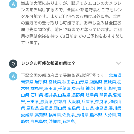
当店は大阪にありますが、郵送でタムロンのカメラレ
ンズをお届けするので、全国47都道府県どこでもレン
タル可能です。またご自宅へのお届け以外にも、全国
の空港での受け取りも可能です。お申し込みは全国お
届け先に問わず、前日17時までとなっています。ご利
用の際は余裕を持って3日前までのご予約をおすすめし
ています。
レンタル可能な都道府県は？
下記全国の都道府県で受取＆返却が可能です。
北海道
,
青森県
,
岩手県
,
宮城県
,
秋田県
,
山形県
,
福島県
,
茨城県
,
栃
木県
,
群馬県
,
埼玉県
,
千葉県
,
東京都
,
神奈川県
,
新潟県
,
富
山県
,
石川県
,
福井県
,
山梨県
,
長野県
,
岐阜県
,
静岡県
,
愛知
県
,
三重県
,
滋賀県
,
京都府
,
大阪府
,
兵庫県
,
奈良県
,
和歌山
県
,
鳥取県
,
島根県
,
岡山県
,
広島県
,
山口県
,
徳島県
,
香川県
,
愛媛県
,
高知県
,
福岡県
,
佐賀県
,
長崎県
,
熊本県
,
大分県
,
宮
崎県
,
鹿児島県
,
沖縄県
,
石垣島
,