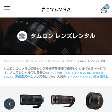
0
タムロン レンズレンタル
ナニワレンタル
カメラレンタル
カメラレンズレンタル
タムロン レンズレンタル
タムロンのカメラの交換レンズを業界最安値で格安レンタルできるページで
す。ナニワレンタルでは最新の
18-400mm F/3.5-6.3 Di II VC HLD (Model
B028E) 高倍率ズームレンズ
をはじめ、人気の
18-400mm F/3.5…
続きを読む