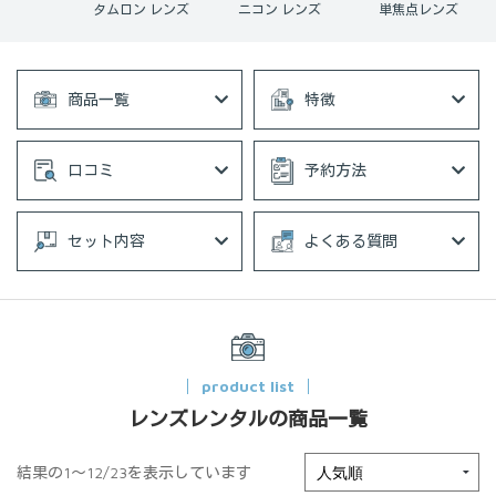
 レンズ
タムロン レンズ
ニコン レンズ
単焦点レンズ
商品一覧
特徴
口コミ
予約方法
セット内容
よくある質問
product list
レンズレンタルの商品一覧
結果の1～12/23を表示しています