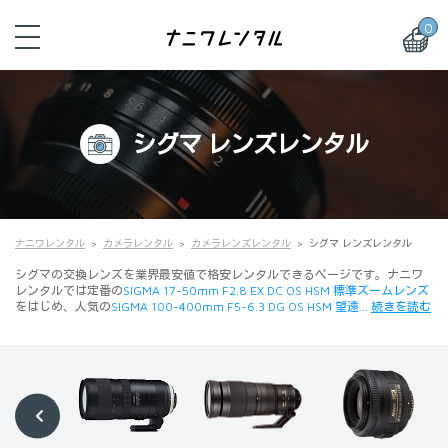
0
シグマ レンズレンタル
ナニワレンタル
カメラレンタル
カメラレンズレンタル
シグマ レンズレンタル
シグマの交換レンズを業界最安値で格安レンタルできるページです。ナニワ
レンタルでは定番の
SIGMA 17-50mm F2.8 EX DC OS HSM 標準ズームレンズ
をはじめ、人気の
SIGMA 100-400mm F5-6.3 DG OS HSM 望遠…
続きを読む