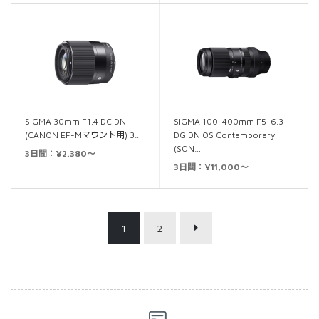
SIGMA 30mm F1.4 DC DN
SIGMA 100-400mm F5-6.3
(CANON EF-Mマウント用) 3…
DG DN OS Contemporary
(SON…
3日間：¥2,380～
3日間：¥11,000～
1
2