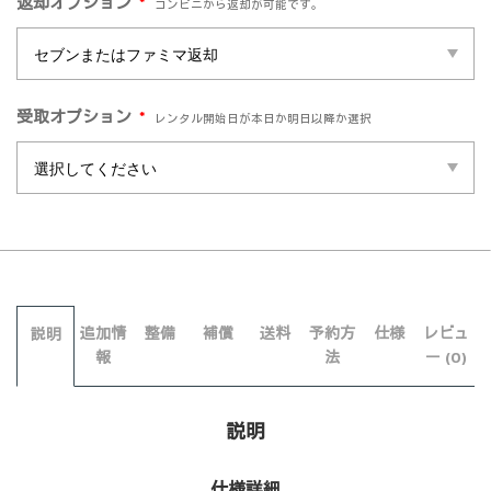
*
返却オプション
コンビニから返却が可能です。
*
受取オプション
レンタル開始日が本日か明日以降か選択
追加情
整備
補償
送料
予約方
仕様
レビュ
説明
報
法
ー (0)
説明
仕様詳細