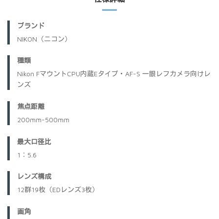
ブランド
NIKON（ニコン）
種類
Nikon FマウントCPU内蔵Eタイプ・AF-S 一眼レフカメラ向けレ
ンズ
焦点距離
200mm-500mm
最大口径比
1：5.6
レンズ構成
12群19枚（EDレンズ3枚）
画角