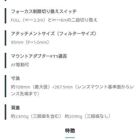
フォーカス制限切り換えスイッチ
FULL（∞～2.2m）と∞～6mの二段切り換え
アタッチメントサイズ（フィルターサイズ）
95mm（P=1.0mm）
マウントアダプターFT1適否
AF駆動可
寸法
約108mm（最大径）×267.5mm（レンズマウント基準面からレ
ンズ先端まで）
質量
約2300g（三脚座を含む） 約2090g（三脚座なし）
特徴