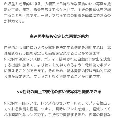
色収差を効果的に抑え、広範囲で色鮮やかな画質のいい写真を撮
影が可能。また、背景をあえてボケさせて、主要の被写体を強調
することも可能です。一眼レフならではの撮影を簡単にできるの
が魅力です。
高速再生時も安定した画質が魅力
自動的かつ瞬時にカメラが露出を決定する機能を利用すれば、高
速撮影を行う際も安定した画質を実現することができます。
NIKONの望遠レンズは、ボディに搭載された自動的に露出を決定
する機能に加えて、より絞りを制御できるように電磁波でボディ
に伝えることができます。そのため、動体撮影の際は自動的に絞
り値が設定され、ブレることなく撮影することが可能です。
VR性能の向上で変化の多い被写体も撮影できる
NIKONの一眼レフは、レンズ内のセンサーによってブレを検出し
てくれる機能を搭載。つまり、瞬時にブレを感知し、軽減してく
れる画期的なレンズです。手持ちで撮影する際や、夜景の撮影な