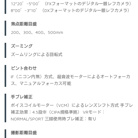
12°20′-5°00′（FXフォーマットのデジタル一眼レフカメラ）
8°00′-3°10′（DXフォーマットのデジタル一眼レフカメラ）
焦点距離目盛
200、300、400、500mm
ズーミング
ズームリングによる回転式
ピント合わせ
IF（ニコン内焦）方式、超音波モーターによるオートフォーカ
ス、マニュアルフォーカス可能
手ブレ補正
ボイスコイルモーター（VCM）によるレンズシフト方式 手ブレ
補正効果：4.5段※（CIPA規格準拠） VRモード：
NORMAL/SPORT 三脚使用時ブレ補正：有り
撮影距離目盛