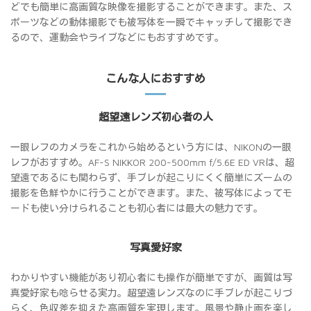
どでも簡単に高画質な映像を撮影することができます。また、ス
ポーツなどの動体撮影でも被写体を一瞬でキャッチして撮影でき
るので、運動会やライブなどにもおすすめです。
こんな人におすすめ
超望遠レンズ初心者の人
一眼レフのカメラをこれから始めるという方には、NIKONの一眼
レフがおすすめ。AF-S NIKKOR 200-500mm f/5.6E ED VRは、超
望遠であるにも関わらず、手ブレが起こりにくく簡単にズームの
撮影を色鮮やかに行うことができます。また、被写体によってモ
ードも使い分けられることも初心者には最大の魅力です。
写真愛好家
わかりやすい機能があり初心者にも操作が簡単ですが、画質は写
真愛好家も唸らせる実力。超望遠レンズなのに手ブレが起こりづ
らく、色収差を抑えた高画質を実現します。風景や静止画を楽し