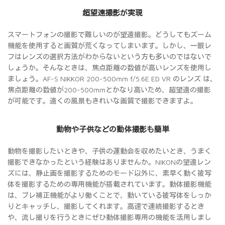
超望遠撮影が実現
スマートフォンの撮影で難しいのが望遠撮影。どうしてもズーム
機能を使用すると画質が荒くなってしまいます。しかし、一眼レ
フはレンズの選択方法がわからないという方も多いのではないで
しょうか。そんなときは、焦点距離の数値が高いレンズを使用し
ましょう。AF-S NIKKOR 200-500mm f/5.6E ED VR のレンズ は、
焦点距離の数値が200-500mmとかなり高いため、超望遠の撮影
が可能です。遠くの風景もきれいな画質で撮影できますよ。
動物や子供などの動体撮影も簡単
動物を撮影したいときや、子供の運動会を収めたいとき、うまく
撮影できなかったという経験はありませんか。NIKONの望遠レン
ズには、静止画を撮影するためのモード以外に、素早く動く被写
体を撮影するための専用機能が搭載されています。動体撮影機能
は、ブレ補正機能がより働くことで、動いている被写体をしっか
りとキャッチし、撮影してくれます。高速で連続撮影するとき
や、流し撮りを行うときにぜひ動体撮影専用の機能を活用しまし