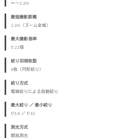
∞～2.2m
最短撮影距離
2.2m（ズーム全域）
最大撮影倍率
0.22倍
絞り羽根枚数
9枚（円形絞り）
絞り方式
電磁絞りによる自動絞り
最大絞り ／ 最小絞り
f/5.6 ／ f/32
測光方式
開放測光