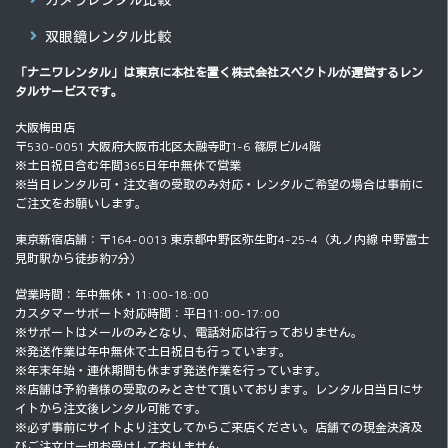
双眼鏡レンタル比較
「ナニワレンタル」は東京に本社を置く
株式会社スペクトル
が運営するレン
タルサービスです。
大阪梅田店
〒530-0051 大阪府大阪市北区太融寺町1-6 篠原ビル4階
※土日祝日含む年間365日年中無休で営業
※当日レンタル可・注文者の受取のみ対応・レンタルご希望の場合は事前に
ご注文をお願いします。
東京新宿店舗：〒164-0013 東京都中野区弥生町4-25-4（丸ノ内線 中野富士
見町駅から徒歩約7分）
営業時間：年中無休・11:00-18:00
カスタマーサポート対応時間：平日11:00-17:00
※サポートはメールのみとなり、電話対応は行っておりません。
※発送作業は年中無休で土日祝日も行っています。
※年末年始・連休期間も休まず発送作業を行っています。
※店舗は予約者様の受取のみとさせて頂いております。レンタル日当日にサ
イトから注文後レンタル可能です。
※必ず事前にサイトより注文してからご来店ください。店舗での現金決済及
びご注文は一切お受けしておりません。