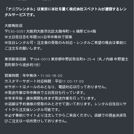
「ナニワレンタル」は東京に本社を置く
株式会社スペクトル
が運営するレン
タルサービスです。
大阪梅田店
〒530-0051 大阪府大阪市北区太融寺町1-6 篠原ビル4階
※土日祝日含む年間365日年中無休で営業
※当日レンタル可・注文者の受取のみ対応・レンタルご希望の場合は事前に
ご注文をお願いします。
東京新宿店舗：〒164-0013 東京都中野区弥生町4-25-4（丸ノ内線 中野富士
見町駅から徒歩約7分）
営業時間：年中無休・11:00-18:00
カスタマーサポート対応時間：平日11:00-17:00
※サポートはメールのみとなり、電話対応は行っておりません。
※発送作業は年中無休で土日祝日も行っています。
※年末年始・連休期間も休まず発送作業を行っています。
※店舗は予約者様の受取のみとさせて頂いております。レンタル日当日にサ
イトから注文後レンタル可能です。
※必ず事前にサイトより注文してからご来店ください。店舗での現金決済及
びご注文は一切お受けしておりません。