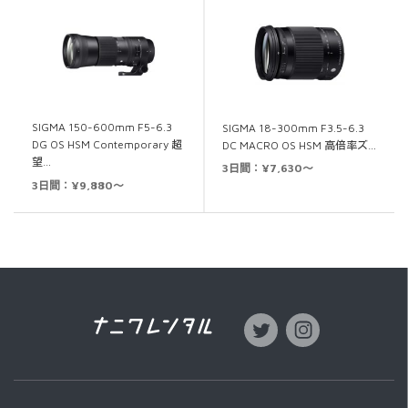
SIGMA 150-600mm F5-6.3
SIGMA 18-300mm F3.5-6.3
DG OS HSM Contemporary 超
DC MACRO OS HSM 高倍率ズ…
望…
3日間：¥7,630～
3日間：¥9,880～