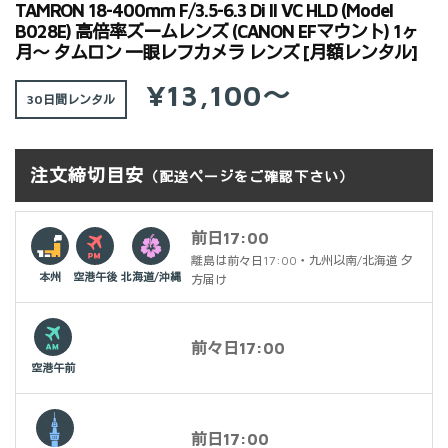
TAMRON 18-400mm F/3.5-6.3 Di II VC HLD (Model
B028E) 高倍率ズームレンズ (CANON EFマウント) 1ヶ
月～ タムロン 一眼レフカメラ レンズ [月額レンタル]
¥13,100～
30日間
注文締切目安
（配送ページをご確認下さい）
前日17:00
離島は前々日17:00・九州以南/北海道 夕
本州
空港午後
北海道/沖縄
方届け
前々日17:00
空港午前
前日17:00