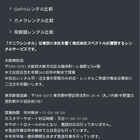
GoProレンタル比較
カメラレンタル比較
双眼鏡レンタル比較
「ナニワレンタル」は東京に本社を置く
株式会社スペクトル
が運営するレン
タルサービスです。
大阪梅田店
〒530-0051 大阪府大阪市北区太融寺町1-6 篠原ビル4階
※土日祝日含む年間365日年中無休で営業
※当日レンタル可・注文者の受取のみ対応・レンタルご希望の場合は事前に
ご注文をお願いします。
東京新宿店舗：〒164-0013 東京都中野区弥生町4-25-4（丸ノ内線 中野富士
見町駅から徒歩約7分）
営業時間：年中無休・11:00-18:00
カスタマーサポート対応時間：平日11:00-17:00
※サポートはメールのみとなり、電話対応は行っておりません。
※発送作業は年中無休で土日祝日も行っています。
※年末年始・連休期間も休まず発送作業を行っています。