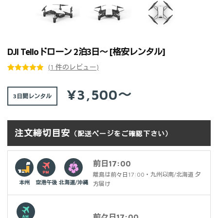
DJI Telloドローン 2泊3日～ [格安レンタル]
(
1
件のレビュー)
1
件の利用者
評価に基づ
¥3,500～
3日間
く5段階評
価のうち、
5.00
点
注文締切目安
（配送ページをご確認下さい）
前日17:00
離島は前々日17:00・九州以南/北海道 夕
本州
空港午後
北海道/沖縄
方届け
前々日17:00