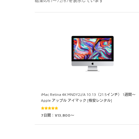
結果の61～72/87を表示しています
iMac Retina 4K MNDY2J/A 10.13（21.5インチ） 1週間～
Apple アップル アイマック [格安レンタル]
5段階中
7日間：¥13,800～
5.00
の評価