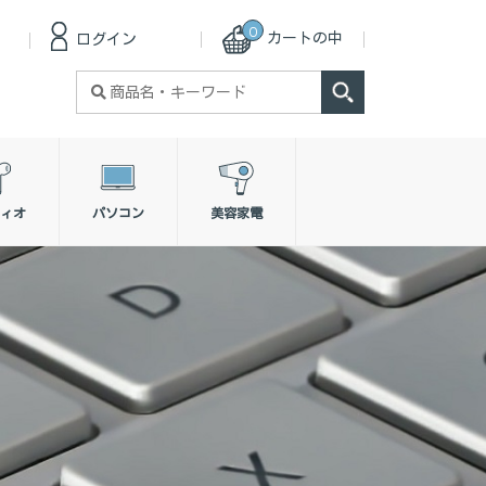
0
カートの中
ログイン
検
索
対
象:
ィオ
パソコン
美容家電