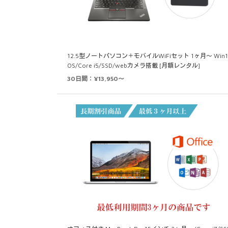
12.5型ノートパソコン＋モバイルWiFiセット 1ヶ月～ Win1
OS/Core i5/SSD/webカメラ搭載 [月額レンタル]
30日間：¥13,950～