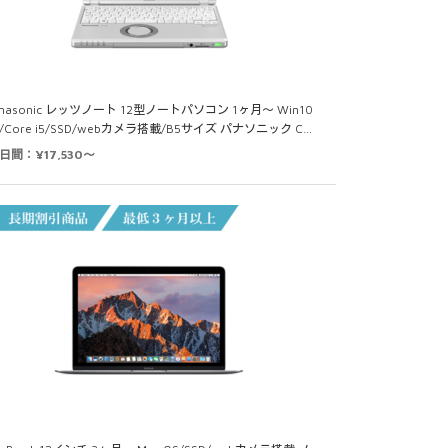
anasonic レッツノート 12型ノートパソコン 1ヶ月～ Win10
/Core i5/SSD/webカメラ搭載/B5サイズ パナソニック C…
日間：¥17,530～