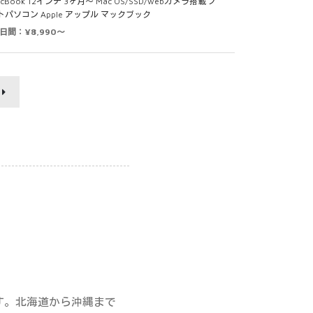
cBook 12インチ 3ヶ月～ Mac OS/SSD/webカメラ搭載 ノ
トパソコン Apple アップル マックブック
0日間：¥8,990～
す。北海道から沖縄まで