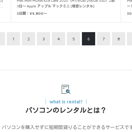
D)
Mac mini MGNR3J/A Late 2020（M1/8GB/256GB SSD）2泊
Ma
ア…
3日～ Apple アップル マックミニ [格安レンタル]
ー
3日間：¥9,800～
3
1
2
3
4
5
6
7
8
what is rental?
パソコンのレンタルとは？
、パソコンを購入せずに短期間貸りることができるサービスで