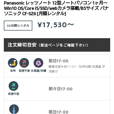
Panasonic レッツノート 12型ノートパソコン 1ヶ月～
Win10 OS/Core i5/SSD/webカメラ搭載/B5サイズ パナ
ソニック CF-SZ6 [月額レンタル]
¥17,530～
30日間
注文締切目安
（配送ページをご確認下さい）
前日17:00
離島は前々日17:00・九州以南/北海道 夕
本州
空港午後
北海道/沖縄
方届け
前々日17:00
空港午前
前日17:00