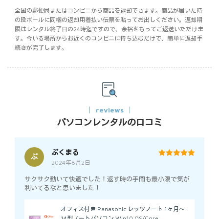
全国の郵便局またはコンビニから商品を返却できます。商品が届いた時
の段ボールに同梱の返却用着払い伝票を貼ってお出しください。返却期
限はレンタル終了日の24時迄ですので、余裕をもってご返送いただけま
す。今いる場所からお近くのコンビニに持ち込むだけで、簡単に返却手
続きが完了します。
reviews
パソコンレンタルの口コミ
ぷくまる
ぷ
2024年8月2日
5
out of 5
サクサク動いて快適でした！返す時の手間も最小限で気が
利いてるなと思いました！
オフィス付き Panasonic レッツノート 1ヶ月～
14型ノートパソコン Win10 OS/Core