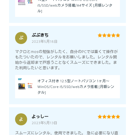
i5/SSD/webカメラ搭載/A4サイズ [月額レンタ
ル]
ぷぷきち
ぷ
2023年5月18日
5
out of 5
マクロとmosの勉強がしたく、自分のPCでは重くて操作が
もたついたので、レンタルをお願いしました。レンタル開
始から返却まで戸惑うことなくスムーズにできました。ま
た利用したいと思います。
オフィス付き 12.5型ノートパソコン 1ヶ月～
WinOS/Core i5/SSD/webカメラ搭載 [月額レン
タル]
よっしー
よ
2023年5月13日
5
out of 5
スムーズにレンタル、使用できました。 急に必要になり直