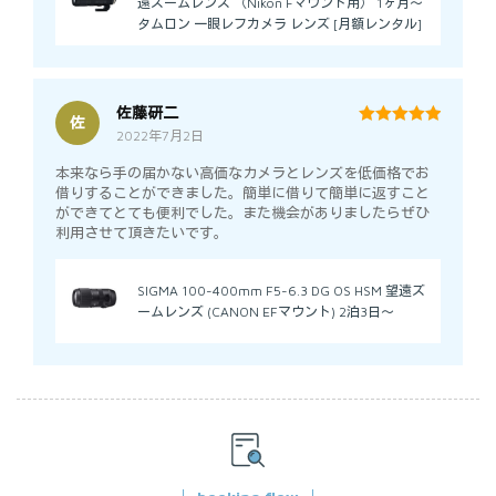
遠ズームレンズ （Nikon Fマウント用） 1ヶ月～
タムロン 一眼レフカメラ レンズ [月額レンタル]
佐藤研二
佐
2022年7月2日
5
out of 5
本来なら手の届かない高価なカメラとレンズを低価格でお
借りすることができました。簡単に借りて簡単に返すこと
ができてとても便利でした。また機会がありましたらぜひ
利用させて頂きたいです。
SIGMA 100-400mm F5-6.3 DG OS HSM 望遠ズ
ームレンズ (CANON EFマウント) 2泊3日～