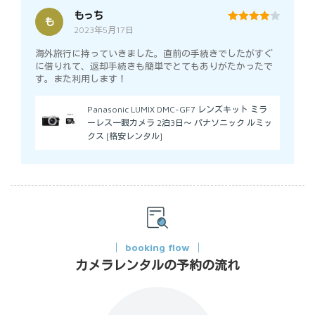
もっち
も
2023年5月17日
4
out of 5
海外旅行に持っていきました。直前の手続きでしたがすぐ
に借りれて、返却手続きも簡単でとてもありがたかったで
す。また利用します！
Panasonic LUMIX DMC-GF7 レンズキット ミラ
ーレス一眼カメラ 2泊3日～ パナソニック ルミッ
クス [格安レンタル]
booking flow
カメラレンタルの予約の流れ