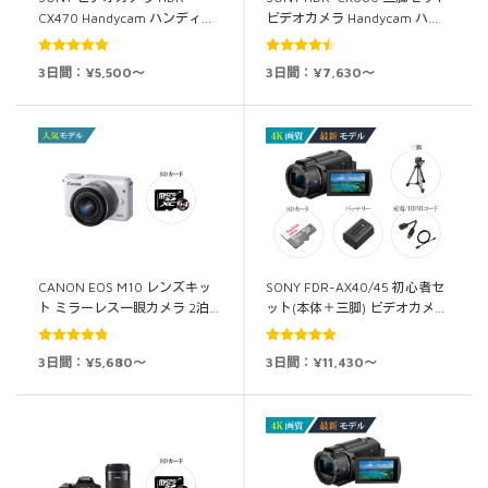
CX470 Handycam ハンディ…
ビデオカメラ Handycam ハ…
5段階中
5.00
5段階中
3日間：¥5,500～
3日間：¥7,630～
の評価
4.50
の評価
CANON EOS M10 レンズキッ
SONY FDR-AX40/45 初心者セ
ト ミラーレス一眼カメラ 2泊…
ット(本体＋三脚) ビデオカメ…
5段階中
5段階中
5.00
3日間：¥5,680～
3日間：¥11,430～
4.83
の評価
の評価