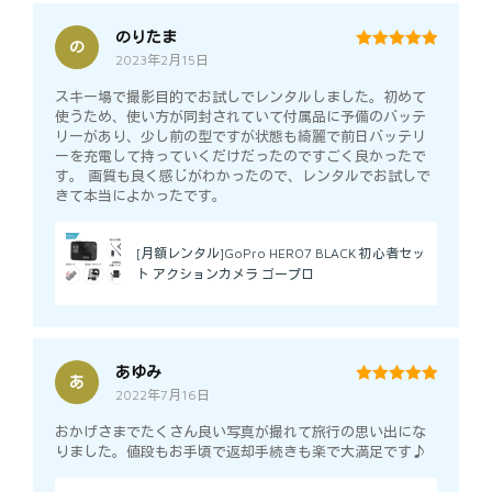
のりたま
の
2023年2月15日
5
out of 5
スキー場で撮影目的でお試しでレンタルしました。初めて
使うため、使い方が同封されていて付属品に予備のバッテ
リーがあり、少し前の型ですが状態も綺麗で前日バッテリ
ーを充電して持っていくだけだったのですごく良かったで
す。 画質も良く感じがわかったので、レンタルでお試しで
きて本当によかったです。
[月額レンタル]GoPro HERO7 BLACK 初心者セッ
ト アクションカメラ ゴープロ
あゆみ
あ
2022年7月16日
5
out of 5
おかげさまでたくさん良い写真が撮れて旅行の思い出にな
りました。値段もお手頃で返却手続きも楽で大満足です♪