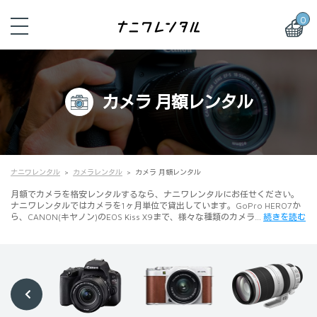
0
カメラ 月額レンタル
ナニワレンタル
カメラレンタル
カメラ 月額レンタル
月額でカメラを格安レンタルするなら、ナニワレンタルにお任せください。
ナニワレンタルではカメラを1ヶ月単位で貸出しています。GoPro HERO7か
ら、CANON(キヤノン)のEOS Kiss X9まで、様々な種類のカメラ…
続きを読む