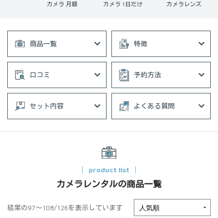
メラ 月額
カメラ 1日だけ
カメラレンズ
チェキ
商品一覧
特徴
口コミ
予約方法
セット内容
よくある質問
product list
カメラレンタルの商品一覧
結果の97～108/126を表示しています