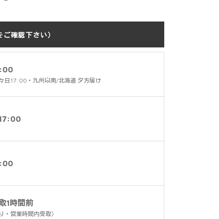
をご確認下さい）
:00
々日17:00・九州以南/北海道 夕方届け
7:00
:00
取1時間前
り・営業時間内受取）