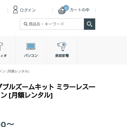
0
カートの中
ログイン
検
索
対
象:
ィオ
パソコン
美容家電
ノン [月額レンタル]
s M ダブルズームキット ミラーレス一
ン [月額レンタル]
00～