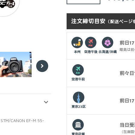
価のうち、
5.00
点
注文締切目安
（配送ページ
前日17
離島は前
本州
空港午後
北海道/沖縄
前々日1
Next
空港午前
前日17
東京23区
STM/CANON EF-M 55-
当日受
（在庫限
東京店舗