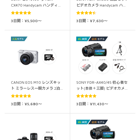
CX470 Handycam ハンディ…
ビデオカメラ Handycam ハ…
5段階中
5.00
5段階中
3日間：¥5,500～
3日間：¥7,630～
の評価
4.50
の評価
CANON EOS M10 レンズキッ
SONY FDR-AX40/45 初心者セ
ト ミラーレス一眼カメラ 2泊…
ット(本体＋三脚) ビデオカメ…
5段階中
5段階中
5.00
3日間：¥5,680～
3日間：¥11,430～
4.83
の評価
の評価