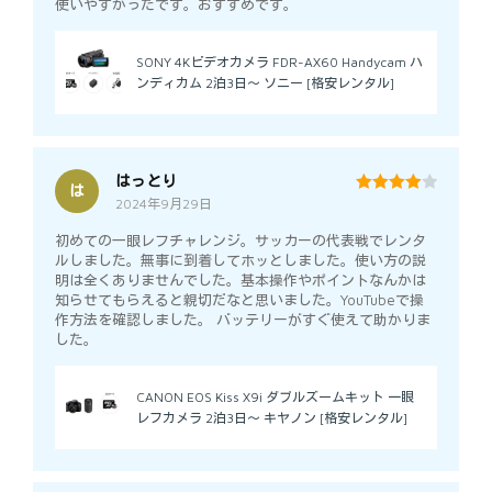
使いやすかったです。おすすめです。
SONY 4Kビデオカメラ FDR-AX60 Handycam ハ
ンディカム 2泊3日～ ソニー [格安レンタル]
はっとり
は
2024年9月29日
4
out of 5
初めての一眼レフチャレンジ。サッカーの代表戦でレンタ
ルしました。無事に到着してホッとしました。使い方の説
明は全くありませんでした。基本操作やポイントなんかは
知らせてもらえると親切だなと思いました。YouTubeで操
作方法を確認しました。 バッテリーがすぐ使えて助かりま
した。
CANON EOS Kiss X9i ダブルズームキット 一眼
レフカメラ 2泊3日～ キヤノン [格安レンタル]