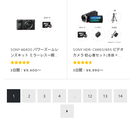
SONY α6400 パワーズームレ
SONY HDR-CX480/485 ビデオ
ンズキット ミラーレス一眼…
カメラ 初心者セット(本体＋…
5段階中
5.00
5段階中
3日間：¥9,400～
3日間：¥6,990～
の評価
4.67
の評価
1
2
3
4
…
12
13
14