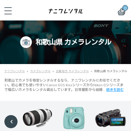
0
和歌山県 カメラレンタル
ナニワレンタル
カメラレンタル
近畿地方 カメラレンタル
和歌山県 カメラレンタル
和歌山でカメラを格安レンタルするなら、ナニワレンタルにお任せくださ
い。初心者でも使いやすいCanon EOS KissシリーズからNikon Dシリーズま
で幅広いカメラをレンタル貸出しています。日常撮影から結婚…
続きを読む