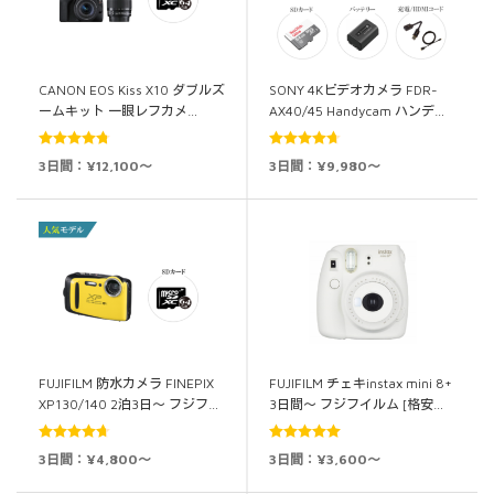
CANON EOS Kiss X10 ダブルズ
SONY 4Kビデオカメラ FDR-
ームキット 一眼レフカメ…
AX40/45 Handycam ハンデ…
5段階中
5段階中
3日間：¥12,100～
3日間：¥9,980～
4.80
の評価
4.67
の評価
FUJIFILM 防水カメラ FINEPIX
FUJIFILM チェキinstax mini 8+
XP130/140 2泊3日～ フジフ…
3日間～ フジフイルム [格安…
5段階中
5段階中
5.00
3日間：¥4,800～
3日間：¥3,600～
4.67
の評価
の評価