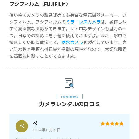
フジフィルム（FUJIFILM）
使い捨てカメラの製造販売でも有名な電気機器メーカー、フ
ジフィルム。フジフィルムの
ミラーレスカメラ
は、操作しや
すく高画質な撮影ができます。レトロなデザインも魅力の一
つ。日常での撮影にも手軽に使用できますよ。また、水中で
撮影したい時に重宝する、
防水カメラ
も製造しています。高
い防水性と手振れ補正機能搭載の高性能なので、大切な瞬間
を高画質に残すことができますよ。
reviews
カメラレンタルの口コミ
ぺ
ぺ
2024年11月21日
5
out of 5