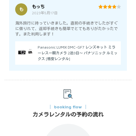
もっち
も
2023年5月17日
4
out of 5
海外旅行に持っていきました。直前の手続きでしたがすぐ
に借りれて、返却手続きも簡単でとてもありがたかったで
す。また利用します！
Panasonic LUMIX DMC-GF7 レンズキット ミラ
ーレス一眼カメラ 2泊3日～ パナソニック ルミッ
クス [格安レンタル]
booking flow
カメラレンタルの予約の流れ