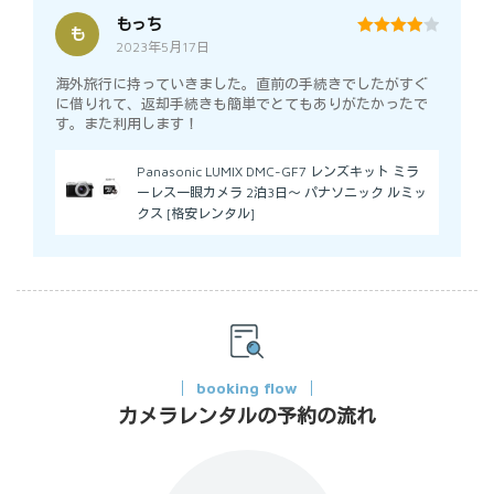
もっち
も
2023年5月17日
4
out of 5
海外旅行に持っていきました。直前の手続きでしたがすぐ
に借りれて、返却手続きも簡単でとてもありがたかったで
す。また利用します！
Panasonic LUMIX DMC-GF7 レンズキット ミラ
ーレス一眼カメラ 2泊3日～ パナソニック ルミッ
クス [格安レンタル]
booking flow
カメラレンタルの予約の流れ