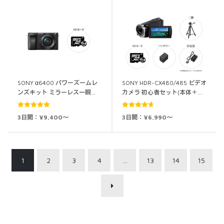
SONY α6400 パワーズームレ
SONY HDR-CX480/485 ビデオ
ンズキット ミラーレス一眼…
カメラ 初心者セット(本体＋…
5段階中
5.00
5段階中
3日間：¥9,400～
3日間：¥6,990～
の評価
4.67
の評価
1
2
3
4
…
13
14
15