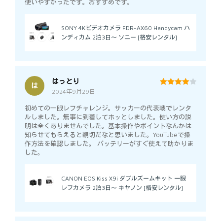
使いやすかったです。おすすめです。
SONY 4Kビデオカメラ FDR-AX60 Handycam ハ
ンディカム 2泊3日～ ソニー [格安レンタル]
はっとり
は
2024年9月29日
4
out of 5
初めての一眼レフチャレンジ。サッカーの代表戦でレンタ
ルしました。無事に到着してホッとしました。使い方の説
明は全くありませんでした。基本操作やポイントなんかは
知らせてもらえると親切だなと思いました。YouTubeで操
作方法を確認しました。 バッテリーがすぐ使えて助かりま
した。
CANON EOS Kiss X9i ダブルズームキット 一眼
レフカメラ 2泊3日～ キヤノン [格安レンタル]