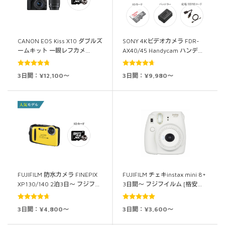
CANON EOS Kiss X10 ダブルズ
SONY 4Kビデオカメラ FDR-
ームキット 一眼レフカメ…
AX40/45 Handycam ハンデ…
5段階中
5段階中
3日間：¥12,100～
3日間：¥9,980～
4.80
の評価
4.67
の評価
FUJIFILM 防水カメラ FINEPIX
FUJIFILM チェキinstax mini 8+
XP130/140 2泊3日～ フジフ…
3日間～ フジフイルム [格安…
5段階中
5段階中
5.00
3日間：¥4,800～
3日間：¥3,600～
4.67
の評価
の評価