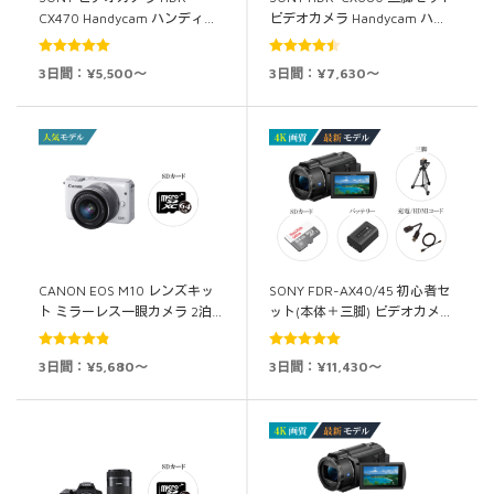
CX470 Handycam ハンディ…
ビデオカメラ Handycam ハ…
5段階中
5.00
5段階中
3日間：¥5,500～
3日間：¥7,630～
の評価
4.50
の評価
CANON EOS M10 レンズキッ
SONY FDR-AX40/45 初心者セ
ト ミラーレス一眼カメラ 2泊…
ット(本体＋三脚) ビデオカメ…
5段階中
5段階中
5.00
3日間：¥5,680～
3日間：¥11,430～
4.83
の評価
の評価