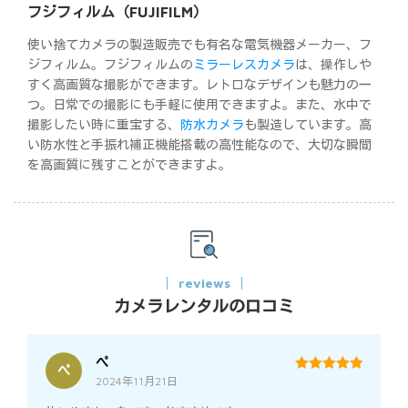
フジフィルム（FUJIFILM）
使い捨てカメラの製造販売でも有名な電気機器メーカー、フ
ジフィルム。フジフィルムの
ミラーレスカメラ
は、操作しや
すく高画質な撮影ができます。レトロなデザインも魅力の一
つ。日常での撮影にも手軽に使用できますよ。また、水中で
撮影したい時に重宝する、
防水カメラ
も製造しています。高
い防水性と手振れ補正機能搭載の高性能なので、大切な瞬間
を高画質に残すことができますよ。
reviews
カメラレンタルの口コミ
ぺ
ぺ
2024年11月21日
5
out of 5