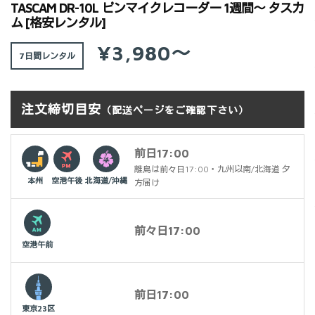
TASCAM DR-10L ピンマイクレコーダー 1週間～ タスカ
ム [格安レンタル]
¥3,980～
7日間
注文締切目安
（配送ページをご確認下さい）
前日17:00
離島は前々日17:00・九州以南/北海道 夕
本州
空港午後
北海道/沖縄
方届け
前々日17:00
空港午前
前日17:00
東京23区