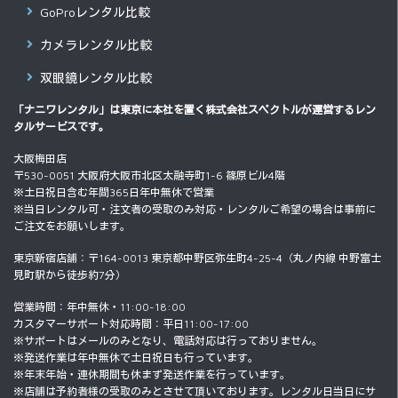
GoProレンタル比較
カメラレンタル比較
双眼鏡レンタル比較
「ナニワレンタル」は東京に本社を置く
株式会社スペクトル
が運営するレン
タルサービスです。
大阪梅田店
〒530-0051 大阪府大阪市北区太融寺町1-6 篠原ビル4階
※土日祝日含む年間365日年中無休で営業
※当日レンタル可・注文者の受取のみ対応・レンタルご希望の場合は事前に
ご注文をお願いします。
東京新宿店舗：〒164-0013 東京都中野区弥生町4-25-4（丸ノ内線 中野富士
見町駅から徒歩約7分）
営業時間：年中無休・11:00-18:00
カスタマーサポート対応時間：平日11:00-17:00
※サポートはメールのみとなり、電話対応は行っておりません。
※発送作業は年中無休で土日祝日も行っています。
※年末年始・連休期間も休まず発送作業を行っています。
※店舗は予約者様の受取のみとさせて頂いております。レンタル日当日にサ