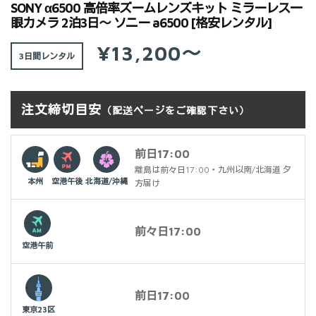
SONY α6500 高倍率ズームレンズキット ミラーレス一
眼カメラ 2泊3日～ ソニー a6500 [格安レンタル]
¥13,200～
3日間
注文締切目安
（配送ページをご確認下さい）
前日17:00
離島は前々日17:00・九州以南/北海道 夕
本州
空港午後
北海道/沖縄
方届け
前々日17:00
空港午前
前日17:00
東京23区