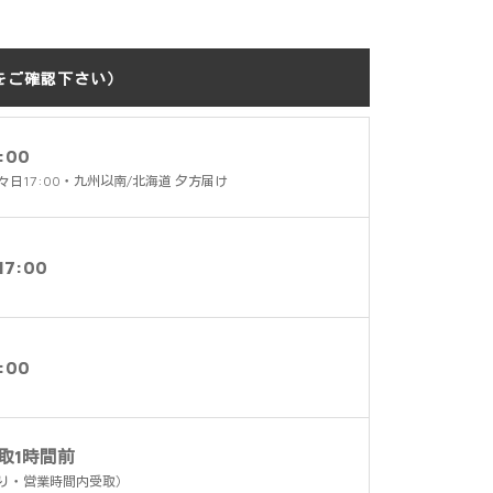
をご確認下さい）
:00
々日17:00・九州以南/北海道 夕方届け
7:00
:00
取1時間前
り・営業時間内受取）