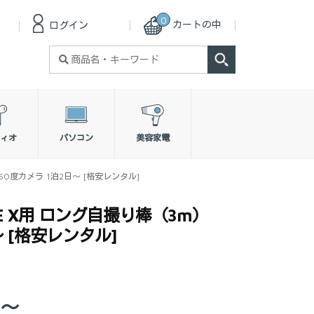
0
カートの中
ログイン
検
索
対
象:
ィオ
パソコン
美容家電
）360度カメラ 1泊2日～ [格安レンタル]
 ONE X用 ロング自撮り棒（3m）
～ [格安レンタル]
0～