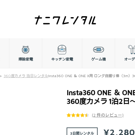
掃除家電
キッチン家電
ゲーム機
オーデ
360度カメラ 当日レンタル
Insta360 ONE ＆ ONE X用 ロング自撮り棒（3m
Insta360 ONE ＆
360度カメラ 1泊2日
(
2
件のレビュー)
2
件の利用
者評価に
¥2,28
3日間
基づく5段