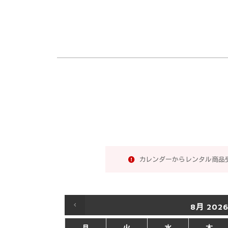
カレンダーからレンタル商品
8月
202
月
火
水
木