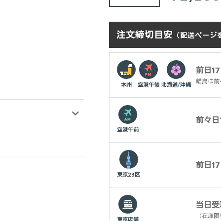
階評価の
うち、
4.50
点
注文締切目安
（配送ページ
前日17
離島は前
本州
空港午後
北海道/沖縄
前々日1
空港午前
前日17
東京23区
当日受
（在庫限
東京店舗