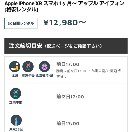
Apple iPhone XR スマホ 1ヶ月～ アップル アイフォン
[格安レンタル]
¥12,980～
30日間
注文締切目安
（配送ページをご確認下さい）
前日17:00
離島は前々日17:00・九州以南/北海道 夕
本州
空港午後
北海道/沖縄
方届け
前々日17:00
空港午前
前日17:00
東京23区