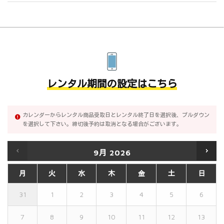
レンタル期間の設定はこちら
カレンダーからレンタル商品受取日とレンタル終了日を選択後、プルダウン
を選択して下さい。締切後予約は取消となる場合がございます。
9月
2026
月
火
水
木
金
土
日
31
1
2
3
4
5
6
7
8
9
10
11
12
13