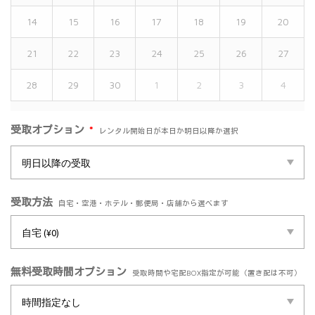
14
15
16
17
18
19
20
21
22
23
24
25
26
27
28
29
30
1
2
3
4
*
受取オプション
レンタル開始日が本日か明日以降か選択
受取方法
自宅・空港・ホテル・郵便局・店舗から選べます
無料受取時間オプション
受取時間や宅配BOX指定が可能（置き配は不可）