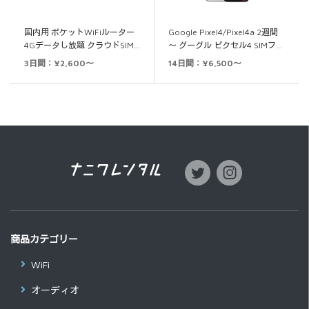
国内用 ポケットWiFiルーター
Google Pixel4/Pixel4a 2週間
4Gデータし放題 クラウドSIM…
～ グーグル ピクセル4 SIMフ…
3日間：¥2,600～
14日間：¥6,500～
商品カテゴリー
WiFi
オーディオ