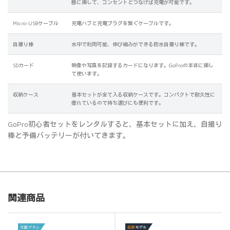
器に挿して、コンセントとつなげば充電が可能です。
Micro-USBケーブル
充電ハブと充電プラグを繋ぐケーブルです。
自撮り棒
水中で利用可能、伸び縮みができる防水自撮り棒です。
SDカード
映像や写真を記録するカードになります。GoProの本体に挿し
て使います。
収納ケース
基本セットが全て入る収納ケースです。コンパクトで耐久性に
優れているので持ち運びにも便利です。
GoPro初心者セットをレンタルすると、基本セットに加え、自撮り
棒と予備バッテリーが付いてきます。
関連商品