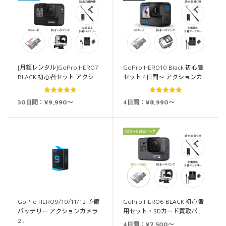
[月額レンタル]GoPro HERO7
GoPro HERO10 Black 初心者
BLACK 初心者セット アクシ…
セット 4日間～ アクションカ…
5段階中
5.00
5段階中
30日間：¥9,990～
4日間：¥8,990～
の評価
4.75
の評価
GoPro HERO9/10/11/12 予備
GoPro HERO6 BLACK 初心者
バッテリー アクションカメラ
用セット・SDカード買取パ…
2…
4日間：¥7,500～