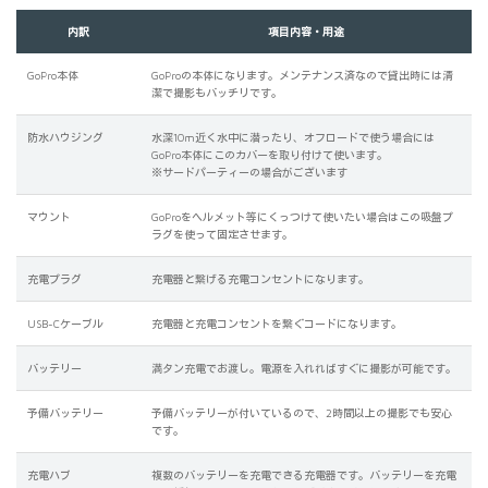
内訳
項目内容・用途
GoPro本体
GoProの本体になります。メンテナンス済なので貸出時には清
潔で撮影もバッチリです。
防水ハウジング
水深10m近く水中に潜ったり、オフロードで使う場合には
GoPro本体にこのカバーを取り付けて使います。
※サードパーティーの場合がございます
マウント
GoProをヘルメット等にくっつけて使いたい場合はこの吸盤プ
ラグを使って固定させます。
充電プラグ
充電器と繋げる充電コンセントになります。
USB-Cケーブル
充電器と充電コンセントを繋ぐコードになります。
バッテリー
満タン充電でお渡し。電源を入れればすぐに撮影が可能です。
予備バッテリー
予備バッテリーが付いているので、2時間以上の撮影でも安心
です。
充電ハブ
複数のバッテリーを充電できる充電器です。バッテリーを充電