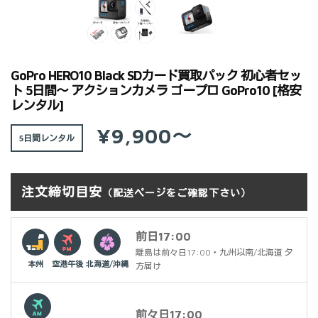
GoPro HERO10 Black SDカード買取パック 初心者セッ
ト 5日間～ アクションカメラ ゴープロ GoPro10 [格安
レンタル]
¥9,900～
5日間
注文締切目安
（配送ページをご確認下さい）
前日17:00
離島は前々日17:00・九州以南/北海道 夕
本州
空港午後
北海道/沖縄
方届け
前々日17:00