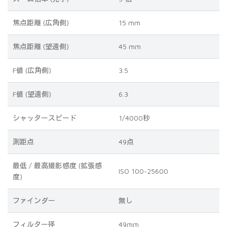
焦点距離 (広角側)
15 mm
焦点距離 (望遠側)
45 mm
F値 (広角側)
3.5
F値 (望遠側)
6.3
シャッタースピード
1/4000秒
測距点
49点
最低 / 最高撮影感度 (拡張感
ISO 100~25600
度)
ファインダー
無し
フィルター径
49mm