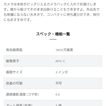
カメラは本体がピッタリ入るカメラバッグに入れてお届けしま
す。肩から掛けてそのまま出掛けることもできますよ。外出先で
も邪魔にならない大きさで、コンパクトに持ち運びができ、旅行
にもおすすめです。
スペック・機能一覧
有効画素数
1800万画素
撮像素子
APS-C
画面サイズ
3 インチ
液晶の可動
不可
連続撮影速度 (コマ秒)
4.6
ズーム倍率 (光学)
3 倍