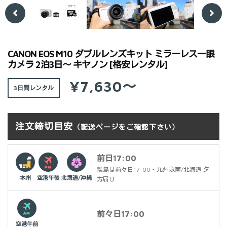
Previ
Next
ous
CANON EOS M10 ダブルレンズキット ミラーレス一眼
カメラ 2泊3日～ キヤノン [格安レンタル]
¥7,630～
3日間
注文締切目安
（配送ページをご確認下さい）
前日17:00
離島は前々日17:00・九州以南/北海道 夕
本州
空港午後
北海道/沖縄
方届け
前々日17:00
空港午前