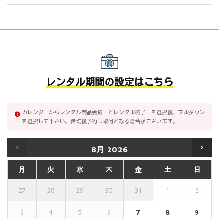
レンタル期間の設定はこちら
カレンダーからレンタル商品受取日とレンタル終了日を選択後、プルダウン
を選択して下さい。締切後予約は取消となる場合がございます。
8月
2026
月
火
水
木
金
土
日
27
28
29
30
31
1
2
3
4
5
6
7
8
9