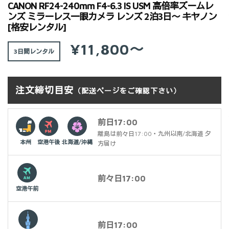
CANON RF24-240mm F4-6.3 IS USM 高倍率ズームレ
ンズ ミラーレス一眼カメラ レンズ 2泊3日～ キヤノン
[格安レンタル]
¥11,800～
3日間
注文締切目安
（配送ページをご確認下さい）
前日17:00
離島は前々日17:00・九州以南/北海道 夕
本州
空港午後
北海道/沖縄
方届け
前々日17:00
空港午前
前日17:00