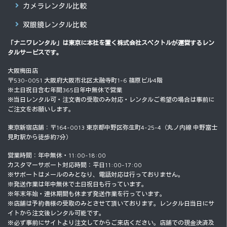
カメラレンタル比較
双眼鏡レンタル比較
「ナニワレンタル」は東京に本社を置く
株式会社スペクトル
が運営するレン
タルサービスです。
大阪梅田店
〒530-0051 大阪府大阪市北区太融寺町1-6 篠原ビル4階
※土日祝日含む年間365日年中無休で営業
※当日レンタル可・注文者の受取のみ対応・レンタルご希望の場合は事前に
ご注文をお願いします。
東京新宿店舗：〒164-0013 東京都中野区弥生町4-25-4（丸ノ内線 中野富士
見町駅から徒歩約7分）
営業時間：年中無休・11:00-18:00
カスタマーサポート対応時間：平日11:00-17:00
※サポートはメールのみとなり、電話対応は行っておりません。
※発送作業は年中無休で土日祝日も行っています。
※年末年始・連休期間も休まず発送作業を行っています。
※店舗は予約者様の受取のみとさせて頂いております。レンタル日当日にサ
イトから注文後レンタル可能です。
※必ず事前にサイトより注文してからご来店ください。店舗での現金決済及