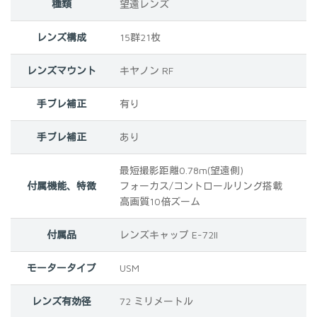
種類
‎望遠レンズ
レンズ構成
15群21枚
レンズマウント
‎キヤノン RF
手ブレ補正
‎有り
手ブレ補正
‎あり
最短撮影距離0.78m(望遠側)
付属機能、特徴
フォーカス/コントロールリング搭載
高画質10倍ズーム
付属品
‎レンズキャップ E-72II
モータータイプ
‎‎USM
レンズ有効径
‎‎‎72 ミリメートル