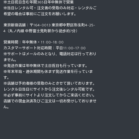
※土日祝日含む年間365日年中無休で営業
※当日レンタル可・注文者の受取のみ対応・レンタルご
希望の場合は事前にご注文をお願いします。
東京新宿店舗：〒164-0013 東京都中野区弥生町4-25-
4（丸ノ内線 中野富士見町駅から徒歩約7分）
営業時間：年中無休・11:00-18:00
カスタマーサポート対応時間：平日11:00-17:00
※サポートはメールのみとなり、電話対応は行っており
ません。
※発送作業は年中無休で土日祝日も行っています。
※年末年始・連休期間も休まず発送作業を行っていま
す。
※店舗は予約者様の受取のみとさせて頂いております。
レンタル日当日にサイトから注文後レンタル可能です。
※必ず事前にサイトより注文してからご来店ください。
店舗での現金決済及びご注文は一切お受けしておりませ
ん。