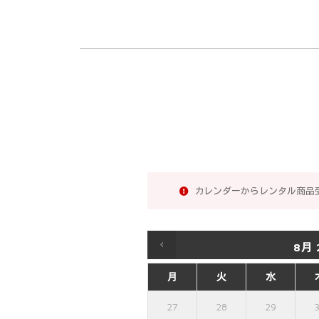
カレンダーからレンタル商品
8月
月
火
水
27
28
29