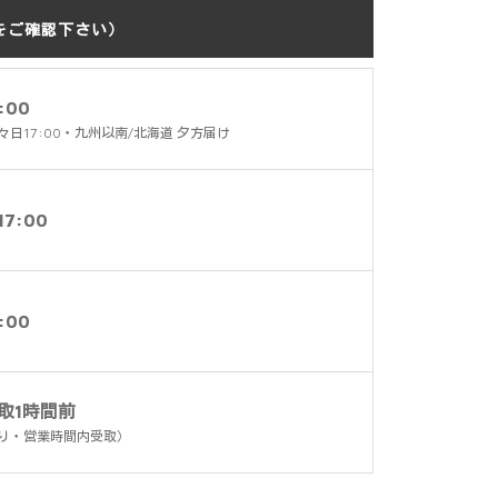
をご確認下さい）
:00
々日17:00・九州以南/北海道 夕方届け
7:00
:00
取1時間前
り・営業時間内受取）