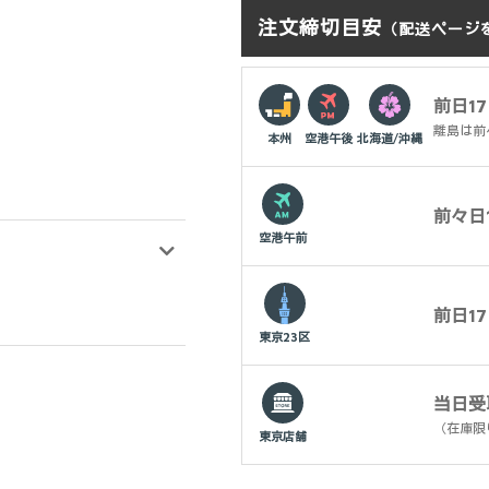
注文締切目安
（配送ページ
前日17
離島は前
本州
空港午後
北海道/沖縄
前々日1
空港午前
前日17
東京23区
当日受
（在庫限
東京店舗