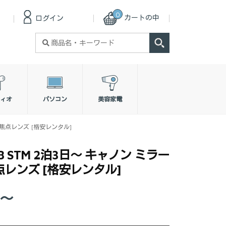
0
カートの中
ログイン
検
索
対
象:
ィオ
パソコン
美容家電
 単焦点レンズ [格安レンタル]
2.8 STM 2泊3日～ キャノン ミラー
レンズ [格安レンタル]
0～