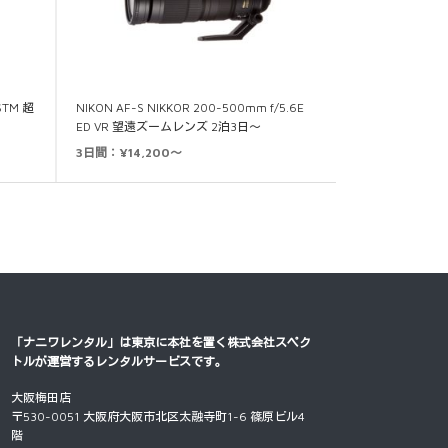
 STM 超
NIKON AF-S NIKKOR 200-500mm f/5.6E
ED VR 望遠ズームレンズ 2泊3日～
3日間：¥14,200～
「ナニワレンタル」は東京に本社を置く
株式会社スペク
トル
が運営するレンタルサービスです。
大阪梅田店
〒530-0051 大阪府大阪市北区太融寺町1-6 篠原ビル4
階