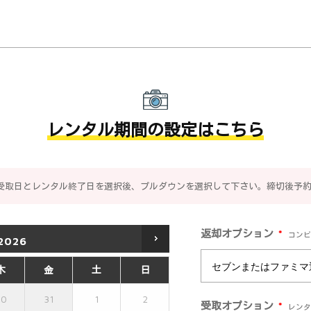
レンタル期間の設定はこちら
受取日とレンタル終了日を選択後、プルダウンを選択して下さい。締切後予
*
返却オプション
コンビ
2026
木
金
土
日
30
31
1
2
*
受取オプション
レンタ