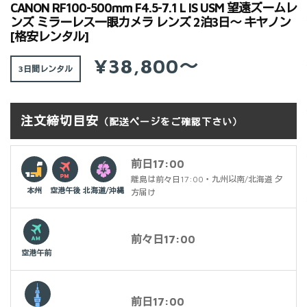
CANON RF100-500mm F4.5-7.1 L IS USM 望遠ズームレ
ンズ ミラーレス一眼カメラ レンズ 2泊3日～ キヤノン
[格安レンタル]
¥38,800～
3日間
注文締切目安
（配送ページをご確認下さい）
前日17:00
離島は前々日17:00・九州以南/北海道 夕
本州
空港午後
北海道/沖縄
方届け
前々日17:00
空港午前
前日17:00