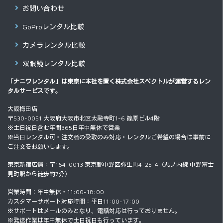
お問い合わせ
GoProレンタル比較
カメラレンタル比較
双眼鏡レンタル比較
「ナニワレンタル」は東京に本社を置く
株式会社スペクトル
が運営するレン
タルサービスです。
大阪梅田店
〒530-0051 大阪府大阪市北区太融寺町1-6 篠原ビル4階
※土日祝日含む年間365日年中無休で営業
※当日レンタル可・注文者の受取のみ対応・レンタルご希望の場合は事前に
ご注文をお願いします。
東京新宿店舗：〒164-0013 東京都中野区弥生町4-25-4（丸ノ内線 中野富士
見町駅から徒歩約7分）
営業時間：年中無休・11:00-18:00
カスタマーサポート対応時間：平日11:00-17:00
※サポートはメールのみとなり、電話対応は行っておりません。
※発送作業は年中無休で土日祝日も行っています。