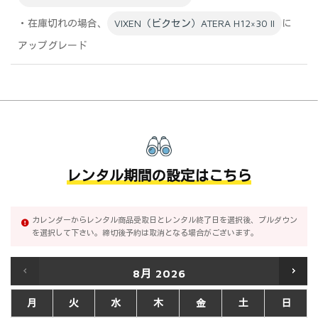
・在庫切れの場合、
VIXEN（ビクセン）ATERA H12×30 II
に
アップグレード
レンタル期間の設定はこちら
カレンダーからレンタル商品受取日とレンタル終了日を選択後、プルダウン
を選択して下さい。締切後予約は取消となる場合がございます。
8月
2026
月
火
水
木
金
土
日