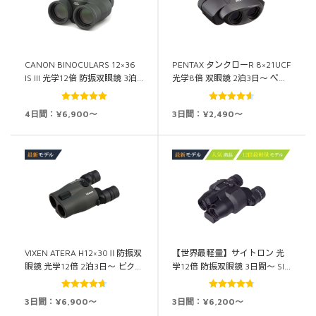
CANON BINOCULARS 12×36
PENTAX タンクローR 8×21UCF
IS III 光学12倍 防振双眼鏡 3泊…
光学8倍 双眼鏡 2泊3日～ ペ…
5段階中
5.00
5段階中
4日間：¥6,900～
3日間：¥2,490～
の評価
4.60
の評価
VIXEN ATERA H12×30Ⅱ防振双
【世界最軽量】サイトロン 光
眼鏡 光学12倍 2泊3日～ ビク…
学12倍 防振双眼鏡 3日間～ SI…
5段階中
5段階中
3日間：¥6,900～
3日間：¥6,200～
4.69
の評価
4.76
の評価