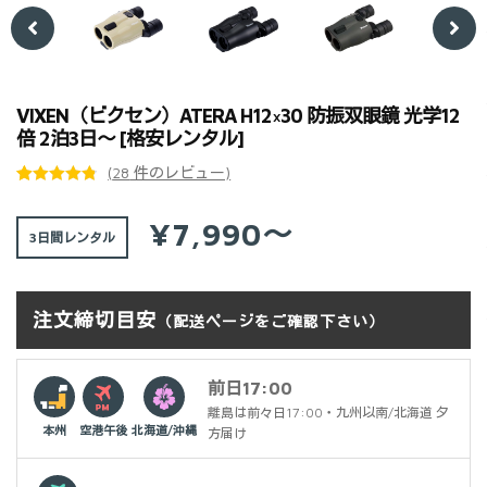
Previ
Next
ous
VIXEN（ビクセン）ATERA H12×30 防振双眼鏡 光学12
倍 2泊3日～ [格安レンタル]
(
28
件のレビュー)
28
件の利用者
評価に基づ
¥7,990～
3日間
く5段階評
価のうち、
4.82
点
注文締切目安
（配送ページをご確認下さい）
前日17:00
離島は前々日17:00・九州以南/北海道 夕
本州
空港午後
北海道/沖縄
方届け