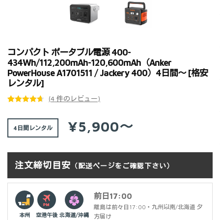
コンパクト ポータブル電源 400-
434Wh/112,200mAh-120,600mAh（Anker
PowerHouse A1701511 / Jackery 400）4日間～ [格安
レンタル]
(
4
件のレビュー)
4
件の利用者
評価に基づ
¥5,900～
4日間
く5段階評
価のうち、
4.75
点
注文締切目安
（配送ページをご確認下さい）
前日17:00
離島は前々日17:00・九州以南/北海道 夕
本州
空港午後
北海道/沖縄
方届け