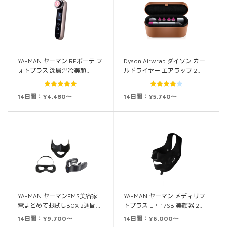
YA-MAN ヤーマン RFボーテ フ
Dyson Airwrap ダイソン カー
ォトプラス 深層温冷美顔…
ルドライヤー エアラップ 2…
5段階中
5.00
5段階中
14日間：¥4,480～
14日間：¥5,740～
の評価
4.00
の評
価
YA-MAN ヤーマンEMS美容家
YA-MAN ヤーマン メディリフ
電まとめてお試しBOX 2週間…
トプラス EP-17SB 美顔器 2…
14日間：¥9,700～
14日間：¥6,000～