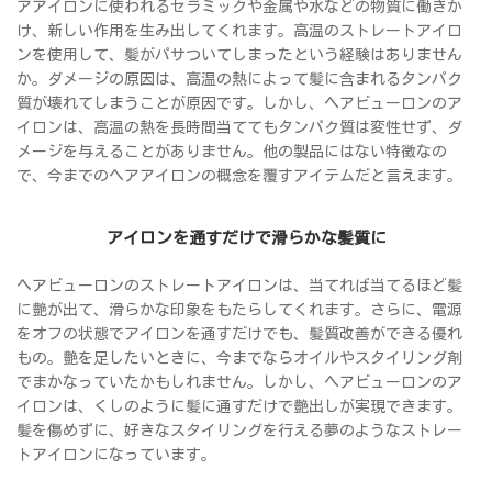
アアイロンに使われるセラミックや金属や水などの物質に働きか
け、新しい作用を生み出してくれます。高温のストレートアイロ
ンを使用して、髪がパサついてしまったという経験はありません
か。ダメージの原因は、高温の熱によって髪に含まれるタンパク
質が壊れてしまうことが原因です。しかし、ヘアビューロンのア
イロンは、高温の熱を長時間当ててもタンパク質は変性せず、ダ
メージを与えることがありません。他の製品にはない特徴なの
で、今までのヘアアイロンの概念を覆すアイテムだと言えます。
アイロンを通すだけで滑らかな髪質に
ヘアビューロンのストレートアイロンは、当てれば当てるほど髪
に艶が出て、滑らかな印象をもたらしてくれます。さらに、電源
をオフの状態でアイロンを通すだけでも、髪質改善ができる優れ
もの。艶を足したいときに、今までならオイルやスタイリング剤
でまかなっていたかもしれません。しかし、ヘアビューロンのア
イロンは、くしのように髪に通すだけで艶出しが実現できます。
髪を傷めずに、好きなスタイリングを行える夢のようなストレー
トアイロンになっています。