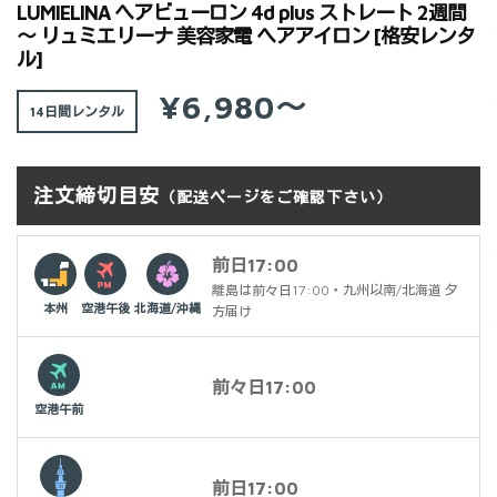
LUMIELINA ヘアビューロン 4d plus ストレート 2週間
～ リュミエリーナ 美容家電 ヘアアイロン [格安レンタ
ル]
¥6,980～
14日間
注文締切目安
（配送ページをご確認下さい）
前日17:00
離島は前々日17:00・九州以南/北海道 夕
本州
空港午後
北海道/沖縄
方届け
前々日17:00
空港午前
前日17:00