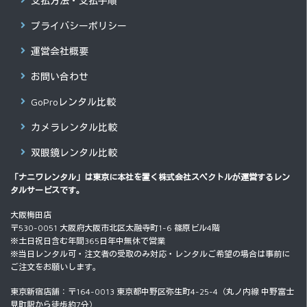
支払方法・支払手順
プライバシーポリシー
運営会社概要
お問い合わせ
GoProレンタル比較
カメラレンタル比較
双眼鏡レンタル比較
「ナニワレンタル」は東京に本社を置く
株式会社スペクトル
が運営するレン
タルサービスです。
大阪梅田店
〒530-0051 大阪府大阪市北区太融寺町1-6 篠原ビル4階
※土日祝日含む年間365日年中無休で営業
※当日レンタル可・注文者の受取のみ対応・レンタルご希望の場合は事前に
ご注文をお願いします。
東京新宿店舗：〒164-0013 東京都中野区弥生町4-25-4（丸ノ内線 中野富士
見町駅から徒歩約7分）