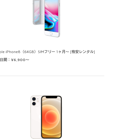
ple iPhone8（64GB）SIMフリー 1ヶ月～ [格安レンタル]
0日間：¥6,900～