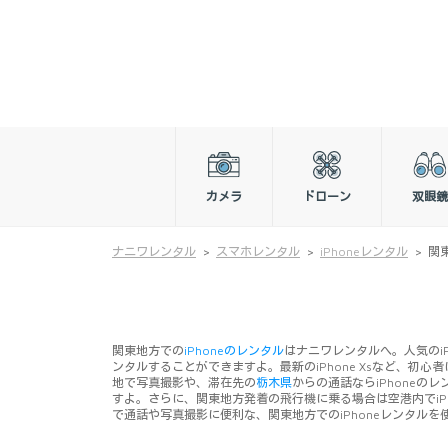
カメラ
ドローン
双眼鏡
ナニワレンタル
スマホレンタル
iPhoneレンタル
関東
関東地方での
iPhoneのレンタル
はナニワレンタルへ。人気のi
ンタルすることができますよ。最新のiPhone Xsなど、初
地で写真撮影や、滞在先の
栃木県
からの通話ならiPhone
すよ。さらに、関東地方発着の飛行機に乗る場合は空港内でi
で通話や写真撮影に便利な、関東地方でのiPhoneレンタル