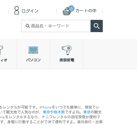
0
カートの中
ログイン
検
索
対
象:
ィオ
パソコン
美容家電
もレンタルが可能です。iPhoneをいつでも簡単に、格安でレ
おいて観光地で人気なのが、
東京
や
栃木県
ですよね。
東京
の観光
honeをレンタルするなら、ナニワレンタルの自宅受取が便利で
らず、身軽に行動することができて便利ですよ。海外旅行・出張