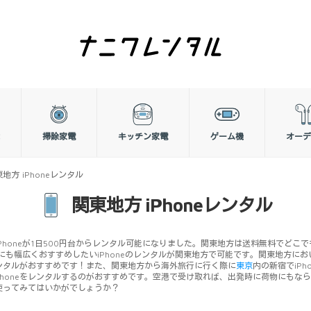
掃除家電
キッチン家電
ゲーム機
オーデ
地方 iPhoneレンタル
関東地方 iPhoneレンタル
Phoneが1日500円台からレンタル可能になりました。関東地方は送料無料でどこで
心者にも幅広くおすすめしたいiPhoneのレンタルが関東地方で可能です。関東地方に
のレンタルがおすすめです！また、関東地方から海外旅行に行く際に
東京
内の新宿でiP
Phoneをレンタルするのがおすすめです。空港で受け取れば、出発時に荷物にもな
を使ってみてはいかがでしょうか？