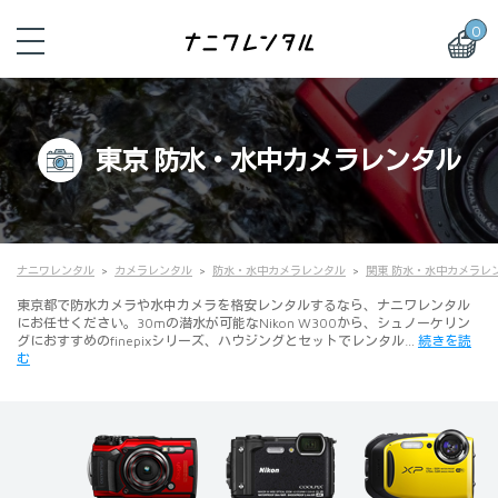
0
東京 防水・水中カメラレンタル
ナニワレンタル
カメラレンタル
防水・水中カメラレンタル
関東 防水・水中カメラレ
東京都で防水カメラや水中カメラを格安レンタルするなら、ナニワレンタル
にお任せください。30mの潜水が可能なNikon W300から、シュノーケリン
グにおすすめのfinepixシリーズ、ハウジングとセットでレンタル…
続きを読
む