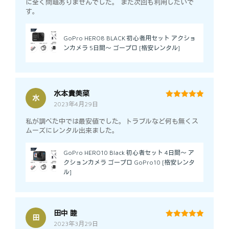
に全く問題ありませんでした。 また次回も利用したいで
す。
GoPro HERO8 BLACK 初心者用セット アクショ
ンカメラ 5日間～ ゴープロ [格安レンタル]
水本貴美菜
水
2023年4月29日
5
out of 5
私が調べた中では最安値でした。トラブルなど何も無くス
ムーズにレンタル出来ました。
GoPro HERO10 Black 初心者セット 4日間～ ア
クションカメラ ゴープロ GoPro10 [格安レンタ
ル]
田中 睦
田
2023年3月29日
5
out of 5