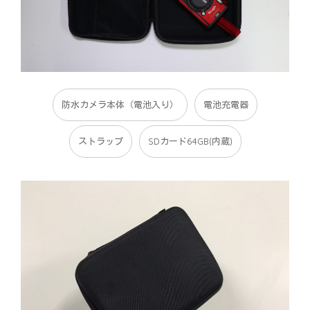
防水カメラ本体（電池入り）
電池充電器
ストラップ
SDカード64GB(内蔵)