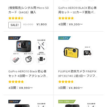
[格安販売]レンタル用 Micro SD
GoPro HERO9 BLACK 初心者
カード（64GB）購入
用セット・SDカード買取パ…
5段階中
5段階中
5.00
¥
2,000
¥
1,800
4日間：¥9,200～
SALE!
4.50
の評価
の評価
GoPro HERO10 Black 初心者
FUJIFILM 防水カメラ FINEPIX
セット 4日間～ アクションカ…
XP130/140 2泊3日～ フジフ…
5段階中
5段階中
4日間：¥8,990～
3日間：¥4,800～
4.75
の評価
4.67
の評価