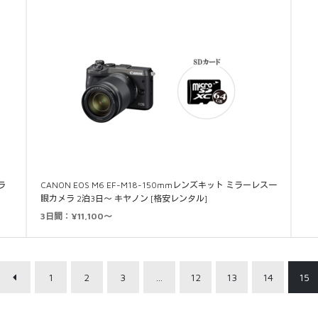
ラ
CANON EOS M6 EF-M18-150mmレンズキット ミラーレス一
眼カメラ 2泊3日～ キヤノン [格安レンタル]
3日間：¥11,100～
1
2
3
…
12
13
14
15