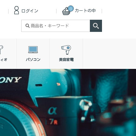
0
カートの中
ログイン
検
索
対
象:
ィオ
パソコン
美容家電