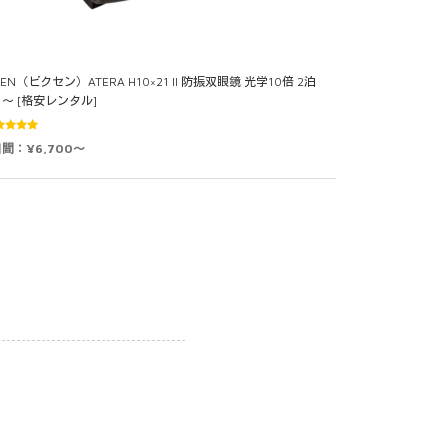
XEN（ビクセン）ATERA H10×21 II 防振双眼鏡 光学10倍 2泊
日～ [格安レンタル]
5段階中
日間：¥6,700～
0
の評価