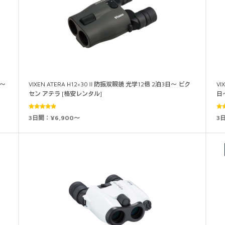
日～
VIXEN ATERA H12×30Ⅱ防振双眼鏡 光学12倍 2泊3日～ ビク
VI
セン アテラ [格安レンタル]
日
5段階中
3日間：¥6,900～
3
4.69
の評
4.7
価