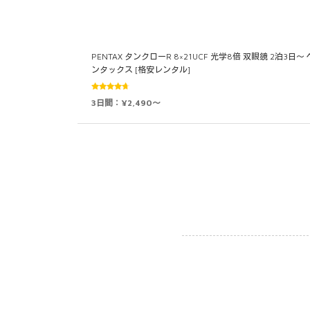
PENTAX タンクローR 8×21UCF 光学8倍 双眼鏡 2泊3日～ 
ンタックス [格安レンタル]
5段階中
3日間：¥2,490～
4.60
の評
価