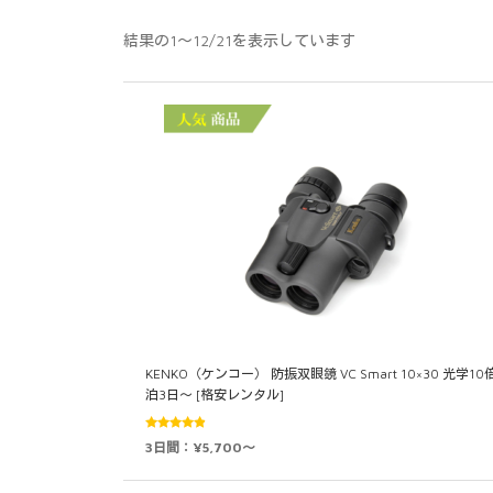
結果の1～12/21を表示しています
KENKO（ケンコー） 防振双眼鏡 VC Smart 10×30 光学10倍
泊3日～ [格安レンタル]
5段階中
3日間：¥5,700～
4.74
の評
価