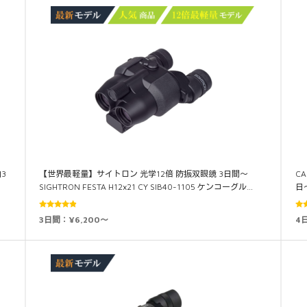
泊3
【世界最軽量】サイトロン 光学12倍 防振双眼鏡 3日間～
CA
SIGHTRON FESTA H12x21 CY SIB40-1105 ケンコーグル…
日
5段階中
3日間：¥6,200～
4
4.76
の評価
5.0