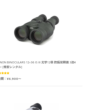
NON BINOCULARS 12×36 IS III 光学12倍 防振双眼鏡 3泊4
～ [格安レンタル]
5段階中
日間：¥6,900～
0
の評価