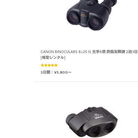
CANON BINOCULARS 8×25 IS 光学8倍 防振双眼鏡 2泊3
[格安レンタル]
5段階中
3日間：¥5,800～
5.00
の評価