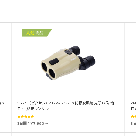
 2
VIXEN（ビクセン）ATERA H12×30 防振双眼鏡 光学12倍 2泊3
KE
日～ [格安レンタル]
日
5段階中
3日間：¥7,990～
3
4.82
の評価
5.0