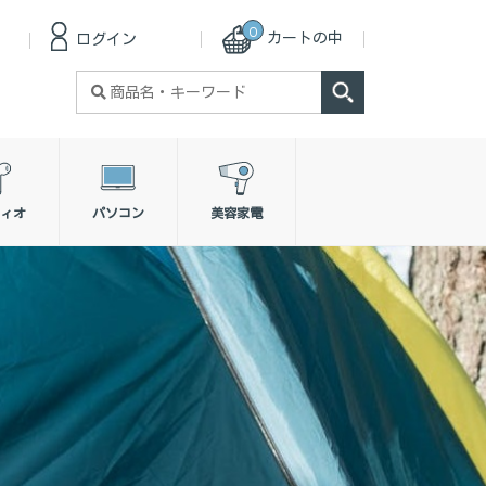
0
カートの中
ログイン
検
索
対
象:
ィオ
パソコン
美容家電