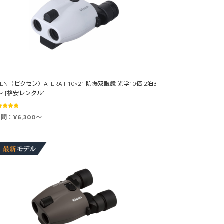
XEN（ビクセン）ATERA H10×21 防振双眼鏡 光学10倍 2泊3
～ [格安レンタル]
5段階中
日間：¥6,300～
9
の評価