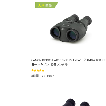
CANON BINOCULARS 10×30 IS II 光学10倍 防振双眼鏡 2
日～ キヤノン [格安レンタル]
5段階中
3日間：¥6,490～
4.89
の評価