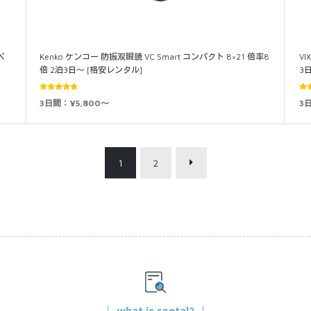
ペ
Kenko ケンコー 防振双眼鏡 VC Smart コンパクト 8×21 倍率8
VI
倍 2泊3日～ [格安レンタル]
3
5段階中
3日間：¥5,800～
3
4.71
の評
5.0
価
1
2
what is rental?