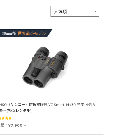
NKO（ケンコー）防振双眼鏡 VC Smart 14×30 光学14倍 3
間～ [格安レンタル]
5段階中
日間：¥7,900～
0
の評価