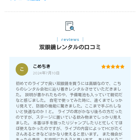
reviews
双眼鏡レンタルの口コミ
こめちき
こ
2024年7月10日
5
out of 5
初めてのライブで良い双眼鏡を買うには高額なので、こち
らのレンタル会社に辿り着きレンタルさせていただきまし
た。 説明が書かれたものや、予備電池も入っていて親切だ
なと感じました。 自宅で使ってみた時に、遠くまでしっか
り見えて、防振の機能に驚きました。ここまで手ぶれしな
いと快適なのか！と。 ライブの席がかなり後ろの方だった
のですが、ステージに置いている飲み物までしっかり見え
ました。 本番は手を振ったりジャンプしたりと忙しくてほ
ぼ使えなかったのですが、ライブの内容によってMCがたく
さんあるときなどはかなり使えると思います。 また機会が
あったら是非、お世話になろうと思います。 ありがとうご