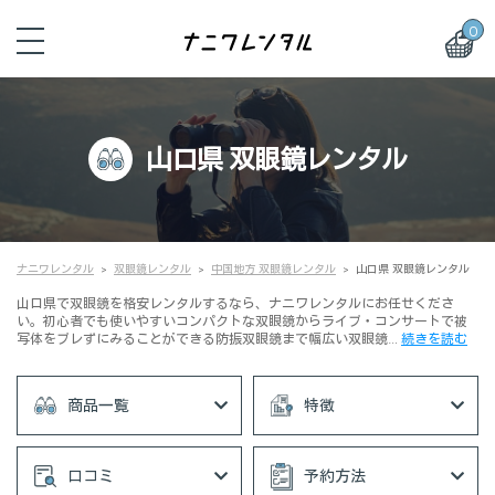
0
山口県 双眼鏡レンタル
ナニワレンタル
双眼鏡レンタル
中国地方 双眼鏡レンタル
山口県 双眼鏡レンタル
山口県で双眼鏡を格安レンタルするなら、ナニワレンタルにお任せくださ
い。初心者でも使いやすいコンパクトな双眼鏡からライブ・コンサートで被
写体をブレずにみることができる防振双眼鏡まで幅広い双眼鏡…
続きを読む
商品一覧
特徴
口コミ
予約方法