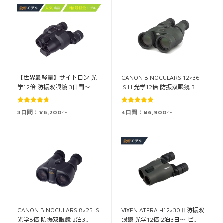
【世界最軽量】サイトロン 光
CANON BINOCULARS 12×36
学12倍 防振双眼鏡 3日間～…
IS III 光学12倍 防振双眼鏡 3…
5段階中
5段階中
5.00
3日間：¥6,200～
4日間：¥6,900～
4.76
の評価
の評価
CANON BINOCULARS 8×25 IS
VIXEN ATERA H12×30Ⅱ防振双
光学8倍 防振双眼鏡 2泊3…
眼鏡 光学12倍 2泊3日～ ビ…