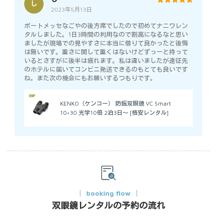
し
2023年5月13日
5
out of 5
ポートメッセなごやの後方席でしたので初めてナニワレン
タルしました。1日3時間の利用なので割高になるなと思い
ましたが現場での見やすさに本当に借りて良かったと後悔
は無いです。重さに関して重くはないけどずっーと持って
いるとさすがに後半は疲れます。私は違いましたが遠征先
のホテルに届いてコンビニ発送できるのもとても良いです
ね。また次の機会にもお願いするつもりです。
KENKO（ケンコー） 防振双眼鏡 VC Smart
10×30 光学10倍 2泊3日～ [格安レンタル]
booking flow
双眼鏡レンタルの予約の流れ