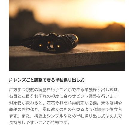
片レンズごと調整できる単独繰り出し式
片方ずつ視度の調整を行うことができる単独繰り出し式は、
右目と左目それぞれの視度に合わせピント調整を行います。
対象物が変わると、左右それぞれ再調節が必要。天体観測や
船舶の監視など、常に遠くのものを見るような場面で役立ち
ます。また、構造上シンプルなため単独繰り出し式は丈夫で
長持ちしやすいことが特徴です。