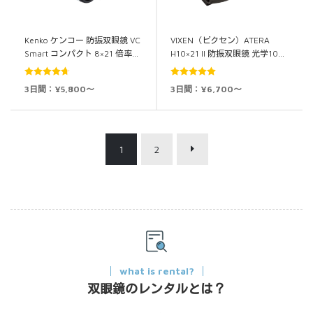
Kenko ケンコー 防振双眼鏡 VC
VIXEN（ビクセン）ATERA
Smart コンパクト 8×21 倍率…
H10×21 II 防振双眼鏡 光学10…
5段階中
5段階中
5.00
3日間：¥5,800～
3日間：¥6,700～
4.71
の評価
の評価
1
2
what is rental?
双眼鏡のレンタルとは？