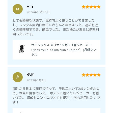
M.H
M
2024年11月26日
5
out of 5
とても綺麗な状態で、気持ちよく使うことができました
し、レンタル開始日当日にきちんと届きました。返却も近
くの郵便局ででき、簡単でした。 また機会があれば是非利
用したいです。
サイベックス メリオ 1ヶ月～ A型ベビーカー
Cybex Melio（Aluminum / Carbon） [月額レン
タル]
タボ
タ
2023年5月4日
5
out of 5
海外から日本に旅行に行って、子供二人いて2台レンタルし
て、本当に便利でした。 ホテルに着いたらベビーカーも着
いてた。 返却もコンビニでとても便利！ 次も利用したいで
す！