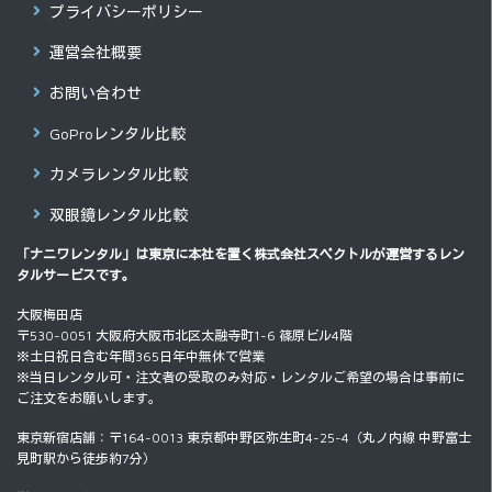
プライバシーポリシー
運営会社概要
お問い合わせ
GoProレンタル比較
カメラレンタル比較
双眼鏡レンタル比較
「ナニワレンタル」は東京に本社を置く
株式会社スペクトル
が運営するレン
タルサービスです。
大阪梅田店
〒530-0051 大阪府大阪市北区太融寺町1-6 篠原ビル4階
※土日祝日含む年間365日年中無休で営業
※当日レンタル可・注文者の受取のみ対応・レンタルご希望の場合は事前に
ご注文をお願いします。
東京新宿店舗：〒164-0013 東京都中野区弥生町4-25-4（丸ノ内線 中野富士
見町駅から徒歩約7分）