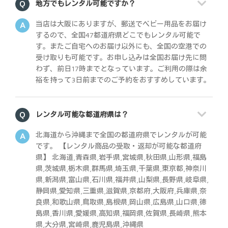
地方でもレンタル可能ですか？
当店は大阪にありますが、郵送でベビー用品をお届け
するので、全国47都道府県どこでもレンタル可能で
す。またご自宅へのお届け以外にも、全国の空港での
受け取りも可能です。お申し込みは全国お届け先に問
わず、前日17時までとなっています。ご利用の際は余
裕を持って3日前までのご予約をおすすめしています。
レンタル可能な都道府県は？
北海道から沖縄まで全国の都道府県でレンタルが可能
です。 【レンタル商品の受取・返却が可能な都道府
県】 北海道,青森県,岩手県,宮城県,秋田県,山形県,福島
県,茨城県,栃木県,群馬県,埼玉県,千葉県,東京都,神奈川
県,新潟県,富山県,石川県,福井県,山梨県,長野県,岐阜県,
静岡県,愛知県,三重県,滋賀県,京都府,大阪府,兵庫県,奈
良県,和歌山県,鳥取県,島根県,岡山県,広島県,山口県,徳
島県,香川県,愛媛県,高知県,福岡県,佐賀県,長崎県,熊本
県,大分県,宮崎県,鹿児島県,沖縄県