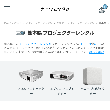
0
ナニワレンタル
プロジェクターレンタル
九州地方 プロジェクターレンタル
熊本県 
熊本県 プロジェクターレンタル
熊本県での
プロジェクター レンタル
はナニワレンタルへ。
EPSON
や
ASUS
な
ど人気のプロジェクターが1日の短期から1ヶ月以上の長期までレンタル可能
に。旅先でお気に入りの動画をみんなで楽しむなら、プロジェ…
続きを読む
ASUS プロジェクタ
エプソン プロジェ
ソニー プロジェク
ー
クター
ター