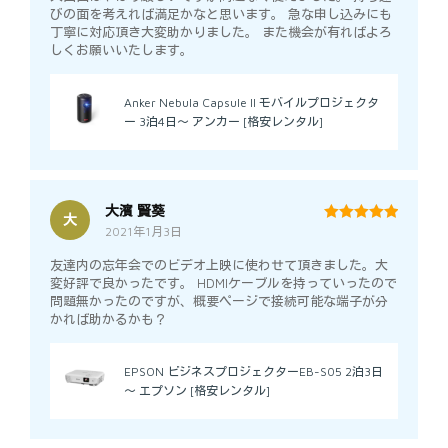
びの面を考えれば満足かなと思います。 急な申し込みにも
丁寧に対応頂き大変助かりました。 また機会が有ればよろ
しくお願いいたします。
Anker Nebula Capsule II モバイルプロジェクタ
ー 3泊4日～ アンカー [格安レンタル]
大濱 賢葵
大
2021年1月3日
5
out of 5
友達内の忘年会でのビデオ上映に使わせて頂きました。大
変好評で良かったです。 HDMIケーブルを持っていったので
問題無かったのですが、概要ページで接続可能な端子が分
かれば助かるかも？
EPSON ビジネスプロジェクターEB-S05 2泊3日
～ エプソン [格安レンタル]