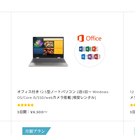
オフィス付き 12.5型ノートパソコン 2泊3日～ Windows
12
OS/Core i5/SSD/webカメラ搭載 [格安レンタル]
メ
5段階中
3日間：¥6,500～
3
4.89
の評価
5.0