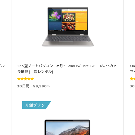
プル
12.5型ノートパソコン 1ヶ月～ WinOS/Core i5/SSD/webカメ
M
ラ搭載 [月額レンタル]
マ
5段階中
30日間：¥9,990～
3
4.94
の評価
5.0