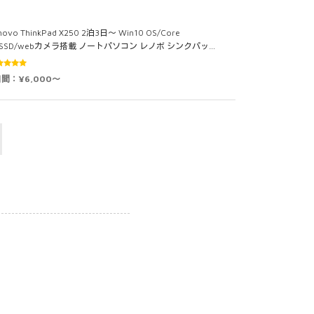
novo ThinkPad X250 2泊3日～ Win10 OS/Core
5/SSD/webカメラ搭載 ノートパソコン レノボ シンクパッ…
5段階中
日間：¥6,000～
0
の評価