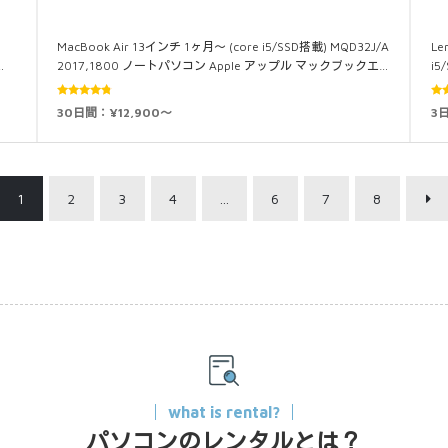
MacBook Air 13インチ 1ヶ月～ (core i5/SSD搭載) MQD32J/A
Le
…
2017,1800 ノートパソコン Apple アップル マックブックエ…
i
5段階中
30日間：¥12,900～
3
4.60
の評
5.0
価
1
2
3
4
…
6
7
8
what is rental?
パソコンのレンタルとは？