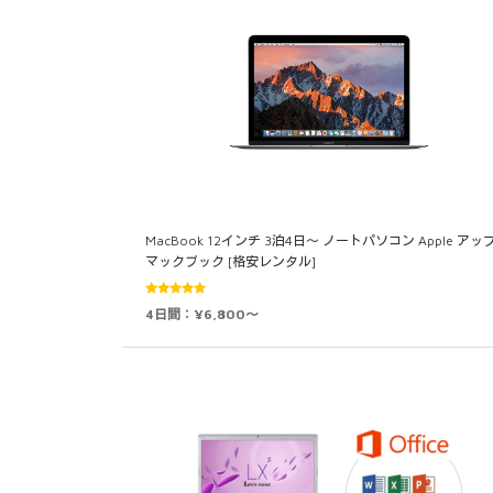
MacBook 12インチ 3泊4日～ ノートパソコン Apple アッ
マックブック [格安レンタル]
5段階中
4日間：¥6,800～
4.80
の評価