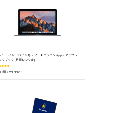
acBook 12インチ 1ヶ月～ ノートパソコン Apple アップル
ックブック [月額レンタル]
5段階中
0日間：¥9,990～
0
の評価