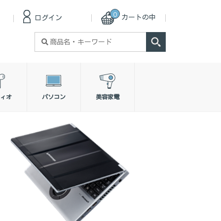
0
カートの中
ログイン
検
索
対
象:
ィオ
パソコン
美容家電