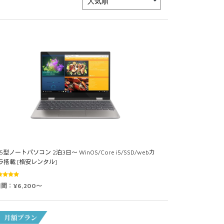
.5型ノートパソコン 2泊3日～ WinOS/Core i5/SSD/webカ
ラ搭載 [格安レンタル]
5段階中
日間：¥6,200～
0
の評価