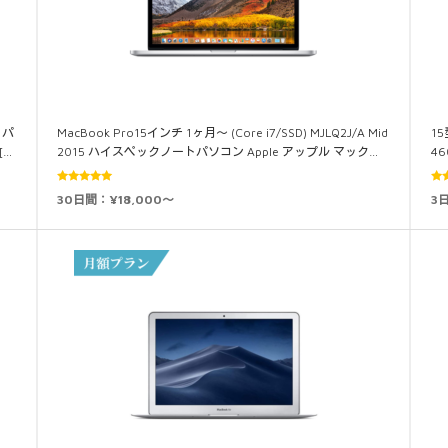
トパ
MacBook Pro15インチ 1ヶ月～ (Core i7/SSD) MJLQ2J/A Mid
1
[…
2015 ハイスペックノートパソコン Apple アップル マック…
46
5段階中
30日間：¥18,000～
3
5.00
の評価
5.0