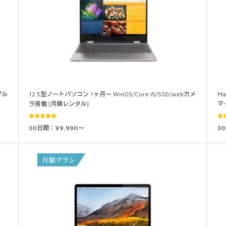
プル
12.5型ノートパソコン 1ヶ月～ WinOS/Core i5/SSD/webカメ
M
ラ搭載 [月額レンタル]
マ
5段階中
30日間：¥9,990～
3
4.94
の評価
5.0