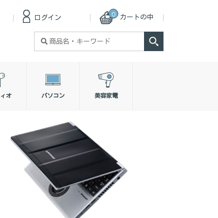
0
カートの中
ログイン
検
索
対
象:
ィオ
パソコン
美容家電