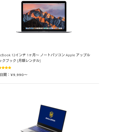
acBook 12インチ 1ヶ月～ ノートパソコン Apple アップル
ックブック [月額レンタル]
5段階中
0日間：¥9,990～
0
の評価