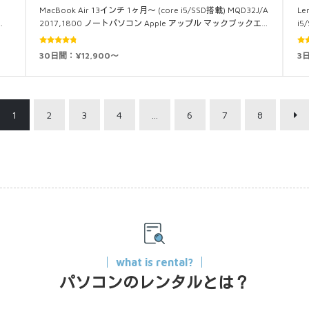
MacBook Air 13インチ 1ヶ月～ (core i5/SSD搭載) MQD32J/A
Le
…
2017,1800 ノートパソコン Apple アップル マックブックエ…
i
5段階中
30日間：¥12,900～
3
4.60
の評
5.0
価
1
2
3
4
…
6
7
8
what is rental?
パソコンのレンタルとは？