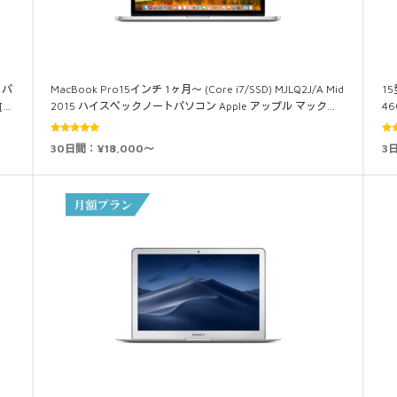
トパ
MacBook Pro15インチ 1ヶ月～ (Core i7/SSD) MJLQ2J/A Mid
1
[…
2015 ハイスペックノートパソコン Apple アップル マック…
46
5段階中
30日間：¥18,000～
3
5.00
の評価
5.0