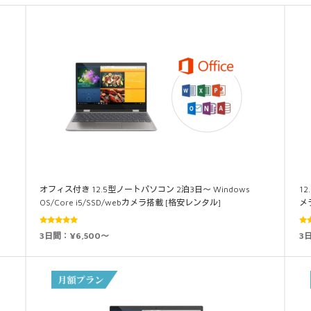
オフィス付き 12.5型ノートパソコン 2泊3日～ Windows
12
OS/Core i5/SSD/webカメラ搭載 [格安レンタル]
メ
5段階中
3日間：¥6,500～
3
4.89
の評価
5.0