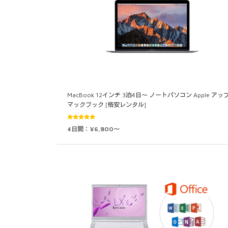
MacBook 12インチ 3泊4日～ ノートパソコン Apple アッ
マックブック [格安レンタル]
5段階中
4日間：¥6,800～
4.80
の評価