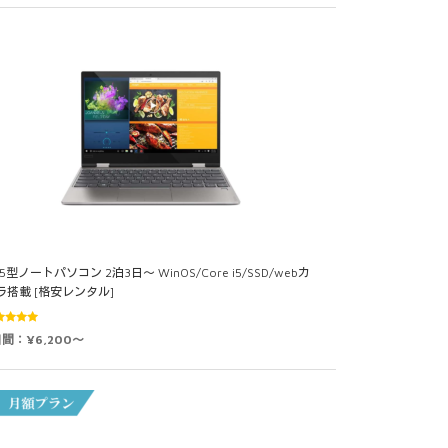
.5型ノートパソコン 2泊3日～ WinOS/Core i5/SSD/webカ
ラ搭載 [格安レンタル]
5段階中
日間：¥6,200～
0
の評価