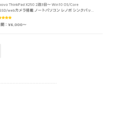
novo ThinkPad X250 2泊3日～ Win10 OS/Core
5/SSD/webカメラ搭載 ノートパソコン レノボ シンクパッ…
5段階中
日間：¥6,000～
0
の評価