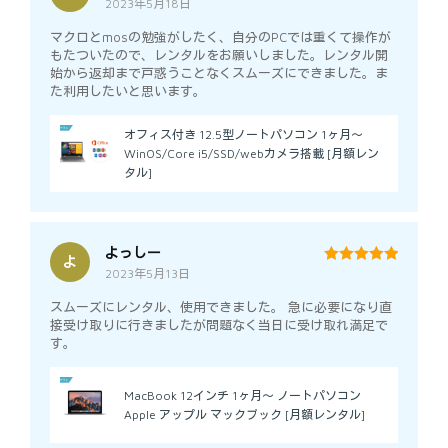
2023年5月18日
5
out of 5
マクロとmosの勉強がしたく、自分のPCでは重くて操作が
もたついたので、レンタルをお願いしました。レンタル開
始から返却まで戸惑うことなくスムーズにできました。ま
た利用したいと思います。
オフィス付き 12.5型ノートパソコン 1ヶ月～
WinOS/Core i5/SSD/webカメラ搭載 [月額レン
タル]
よっしー
よ
2023年5月13日
5
out of 5
スムーズにレンタル、使用できました。 急に必要になり直
接受け取りに行きましたが問題なく当日に受け取れ満足で
す。
MacBook 12インチ 1ヶ月～ ノートパソコン
Apple アップル マックブック [月額レンタル]