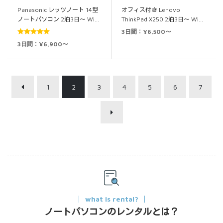
Panasonic レッツノート 14型
オフィス付き Lenovo
ノートパソコン 2泊3日～ Wi…
ThinkPad X250 2泊3日～ Wi…
3日間：¥6,500～
5段階中
5.00
3日間：¥6,900～
の評価
1
2
3
4
5
6
7
what is rental?
ノートパソコンのレンタルとは？