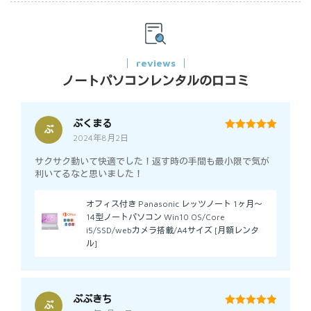
reviews
ノートパソコンレンタルの口コミ
ぷくまる
ぷ
2024年8月2日
5
out of 5
サクサク動いて快適でした！返す時の手間も最小限で気が
利いてるなと思いました！
オフィス付き Panasonic レッツノート 1ヶ月～
14型ノートパソコン Win10 OS/Core
i5/SSD/webカメラ搭載/A4サイズ [月額レンタ
ル]
ぷぷきち
ぷ