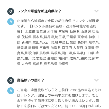
レンタル可能な都道府県は？
北海道から沖縄まで全国の都道府県でレンタルが可能
です。 【レンタル商品の受取・返却が可能な都道府
県】 北海道,青森県,岩手県,宮城県,秋田県,山形県,福島
県,茨城県,栃木県,群馬県,埼玉県,千葉県,東京都,神奈川
県,新潟県,富山県,石川県,福井県,山梨県,長野県,岐阜県,
静岡県,愛知県,三重県,滋賀県,京都府,大阪府,兵庫県,奈
良県,和歌山県,鳥取県,島根県,岡山県,広島県,山口県,徳
島県,香川県,愛媛県,高知県,福岡県,佐賀県,長崎県,熊本
県,大分県,宮崎県,鹿児島県,沖縄県
商品はいつ届く？
ご自宅、空港受取どちらとも前日17:00迄の申込であれ
ば、レンタル開始日の午前中迄にお届けします。もし
余裕を持って前日迄に受け取りたい場合はレンタル開
始日を前日にご設定ください。前日17:00以降のお申し