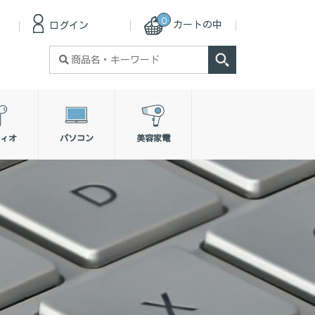
0
カートの中
ログイン
検
索
対
象:
ィオ
パソコン
美容家電