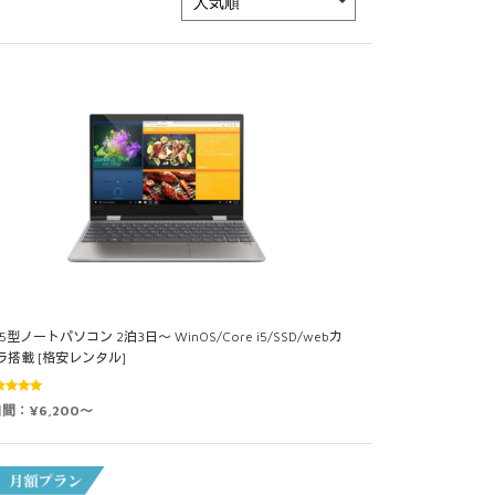
.5型ノートパソコン 2泊3日～ WinOS/Core i5/SSD/webカ
ラ搭載 [格安レンタル]
5段階中
日間：¥6,200～
0
の評価