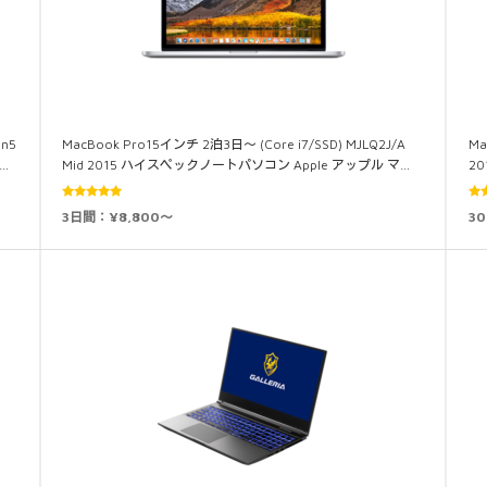
n5
MacBook Pro15インチ 2泊3日～ (Core i7/SSD) MJLQ2J/A
Ma
安…
Mid 2015 ハイスペックノートパソコン Apple アップル マ…
2
5段階中
5
3日間：¥8,800～
3
5.00
の評価
4.