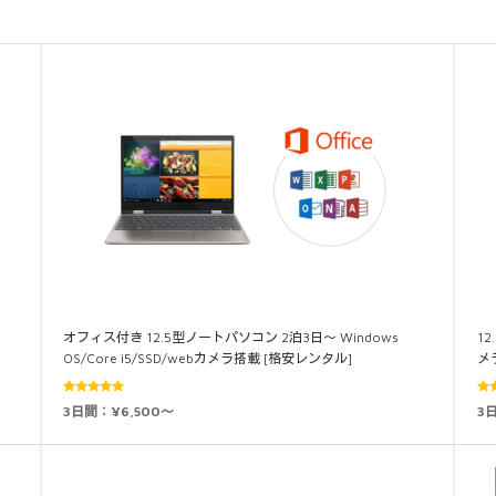
オフィス付き 12.5型ノートパソコン 2泊3日～ Windows
12
OS/Core i5/SSD/webカメラ搭載 [格安レンタル]
メ
5段階中
3日間：¥6,500～
3
4.89
の評価
5.0