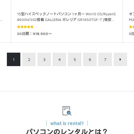
15型ハイスペックノートパソコン 1ヶ月～ Win10 OS/Ryzen5
オフ
…
4600H/SSD搭載 GALLERIA ガレリア GR1650TGF-T [格安…
MJ
5段階中
30日間：¥18,900～
3
5.00
の評価
5.0
1
2
3
4
5
6
7
what is rental?
パソコンのレンタルとは？