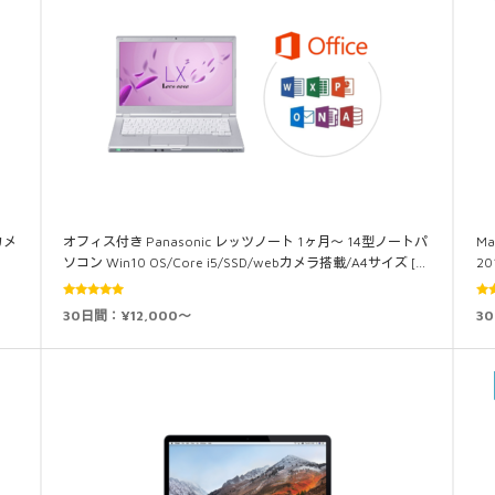
カメ
オフィス付き Panasonic レッツノート 1ヶ月～ 14型ノートパ
Ma
ソコン Win10 OS/Core i5/SSD/webカメラ搭載/A4サイズ […
2
5段階中
30日間：¥12,000～
3
5.00
の評価
5.0