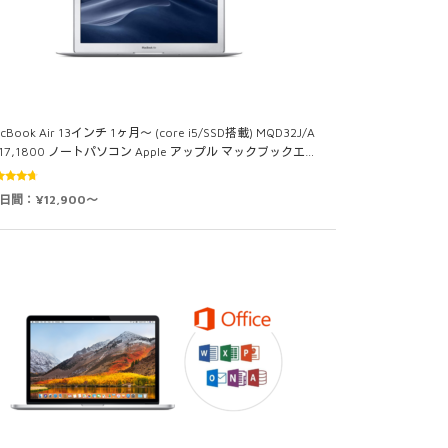
cBook Air 13インチ 1ヶ月～ (core i5/SSD搭載) MQD32J/A
017,1800 ノートパソコン Apple アップル マックブックエ…
段階中
0日間：¥12,900～
60
の評
価