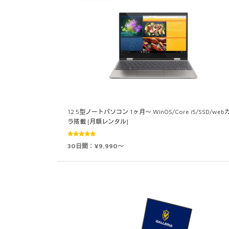
12.5型ノートパソコン 1ヶ月～ WinOS/Core i5/SSD/web
ラ搭載 [月額レンタル]
5段階中
30日間：¥9,990～
4.94
の評価