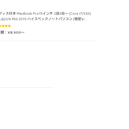
ィス付き MacBook Pro15インチ 2泊3日～ (Core i7/SSD)
LQ2J/A Mid 2015 ハイスペックノートパソコン [格安レ…
5段階中
日間：¥8,900～
0
の評価