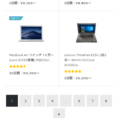
5段階中
5.00
5段階中
5.00
3日間：¥9,200～
3日間：¥8,800～
の評価
の評価
MacBook Air 13インチ 1ヶ月～
Lenovo ThinkPad X250 2泊3
(core i5/SSD搭載) MQD32J/…
日～ Win10 OS/Core
i5/SSD/w…
5段階中
30日間：¥12,900～
4.60
の評価
5段階中
5.00
3日間：¥6,000～
の評価
1
2
3
4
…
6
7
8