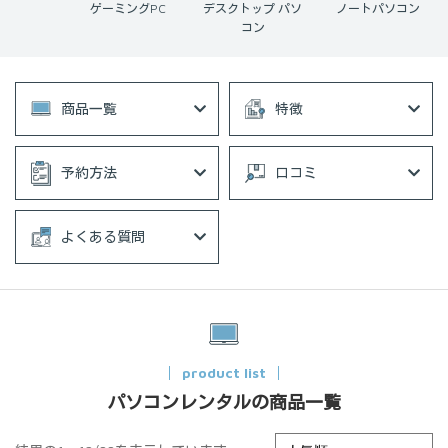
Book
ゲーミングPC
デスクトップ パソ
ノートパソコン
コン
商品一覧
特徴
予約方法
口コミ
よくある質問
product list
パソコンレンタルの商品一覧