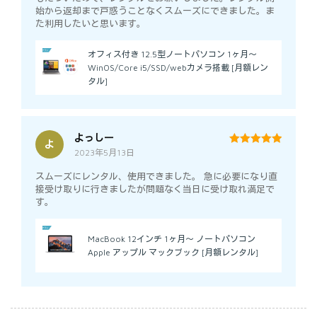
始から返却まで戸惑うことなくスムーズにできました。ま
た利用したいと思います。
オフィス付き 12.5型ノートパソコン 1ヶ月～
WinOS/Core i5/SSD/webカメラ搭載 [月額レン
タル]
よっしー
よ
2023年5月13日
5
out of 5
スムーズにレンタル、使用できました。 急に必要になり直
接受け取りに行きましたが問題なく当日に受け取れ満足で
す。
MacBook 12インチ 1ヶ月～ ノートパソコン
Apple アップル マックブック [月額レンタル]