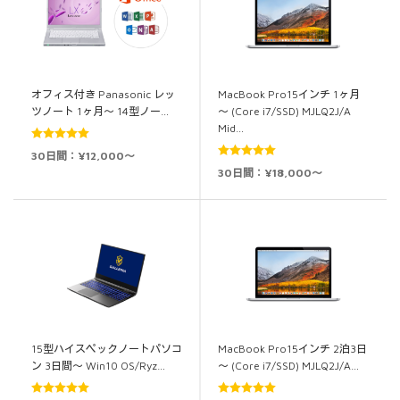
オフィス付き Panasonic レッ
MacBook Pro15インチ 1ヶ月
ツノート 1ヶ月～ 14型ノー…
～ (Core i7/SSD) MJLQ2J/A
Mid…
5段階中
5.00
30日間：¥12,000～
の評価
5段階中
5.00
30日間：¥18,000～
の評価
15型ハイスペックノートパソコ
MacBook Pro15インチ 2泊3日
ン 3日間～ Win10 OS/Ryz…
～ (Core i7/SSD) MJLQ2J/A…