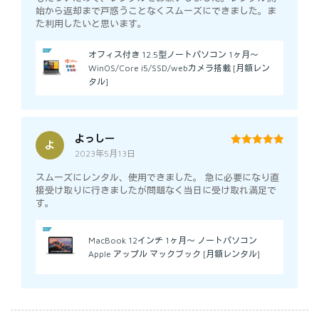
始から返却まで戸惑うことなくスムーズにできました。ま
た利用したいと思います。
オフィス付き 12.5型ノートパソコン 1ヶ月～
WinOS/Core i5/SSD/webカメラ搭載 [月額レン
タル]
よっしー
よ
2023年5月13日
5
out of 5
スムーズにレンタル、使用できました。 急に必要になり直
接受け取りに行きましたが問題なく当日に受け取れ満足で
す。
MacBook 12インチ 1ヶ月～ ノートパソコン
Apple アップル マックブック [月額レンタル]