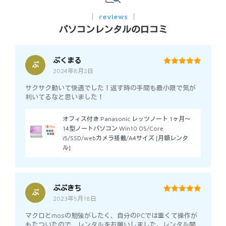
reviews
パソコンレンタルの口コミ
ぷくまる
ぷ
2024年8月2日
5
out of 5
サクサク動いて快適でした！返す時の手間も最小限で気が
利いてるなと思いました！
オフィス付き Panasonic レッツノート 1ヶ月～
14型ノートパソコン Win10 OS/Core
i5/SSD/webカメラ搭載/A4サイズ [月額レンタ
ル]
ぷぷきち
ぷ
2023年5月18日
5
out of 5
マクロとmosの勉強がしたく、自分のPCでは重くて操作が
もたついたので、レンタルをお願いしました。レンタル開