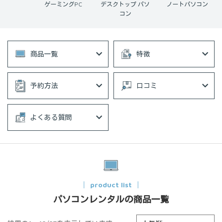
ook
ゲーミングPC
デスクトップ パソ
ノートパソコン
コン
商品一覧
特徴
予約方法
口コミ
よくある質問
product list
パソコンレンタルの商品一覧