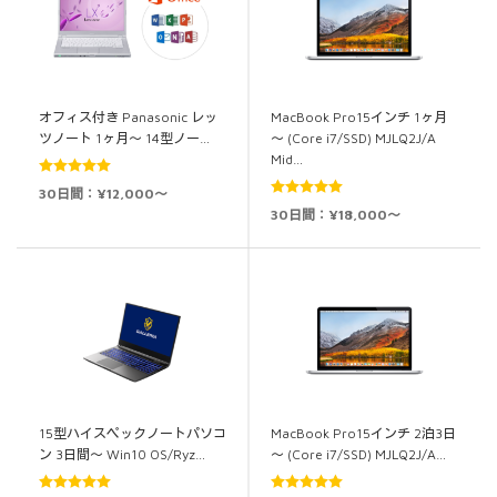
オフィス付き Panasonic レッ
MacBook Pro15インチ 1ヶ月
ツノート 1ヶ月～ 14型ノー…
～ (Core i7/SSD) MJLQ2J/A
Mid…
5段階中
5.00
30日間：¥12,000～
の評価
5段階中
5.00
30日間：¥18,000～
の評価
15型ハイスペックノートパソコ
MacBook Pro15インチ 2泊3日
ン 3日間～ Win10 OS/Ryz…
～ (Core i7/SSD) MJLQ2J/A…