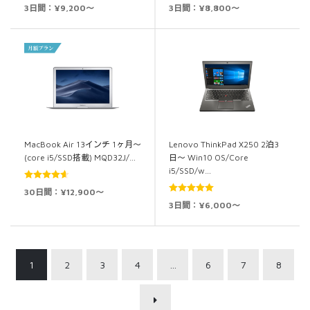
5段階中
5.00
5段階中
5.00
3日間：¥9,200～
3日間：¥8,800～
の評価
の評価
MacBook Air 13インチ 1ヶ月～
Lenovo ThinkPad X250 2泊3
(core i5/SSD搭載) MQD32J/…
日～ Win10 OS/Core
i5/SSD/w…
5段階中
30日間：¥12,900～
4.60
の評価
5段階中
5.00
3日間：¥6,000～
の評価
1
2
3
4
…
6
7
8