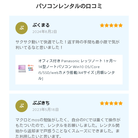
パソコンレンタルの口コミ
ぷくまる
ぷ
2024年8月2日
5
out of 5
サクサク動いて快適でした！返す時の手間も最小限で気が
利いてるなと思いました！
オフィス付き Panasonic レッツノート 1ヶ月～
14型ノートパソコン Win10 OS/Core
i5/SSD/webカメラ搭載/A4サイズ [月額レンタ
ル]
ぷぷきち
ぷ
2023年5月18日
5
out of 5
マクロとmosの勉強がしたく、自分のPCでは重くて操作が
もたついたので、レンタルをお願いしました。レンタル開
始から返却まで戸惑うことなくスムーズにできました。ま
た利用したいと思います。