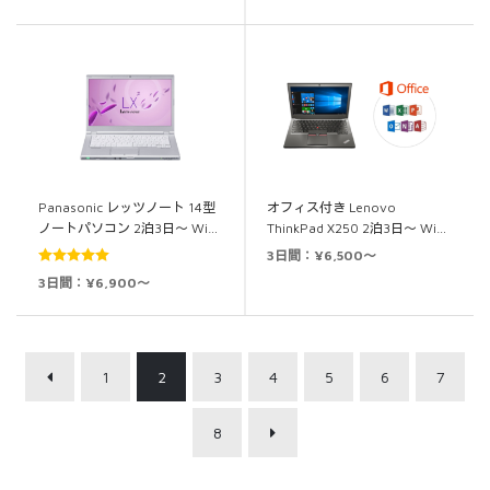
の評価
Panasonic レッツノート 14型
オフィス付き Lenovo
ノートパソコン 2泊3日～ Wi…
ThinkPad X250 2泊3日～ Wi…
3日間：¥6,500～
5段階中
5.00
3日間：¥6,900～
の評価
1
2
3
4
5
6
7
8