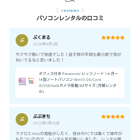
reviews
パソコンレンタルの口コミ
ぷくまる
ぷ
2024年8月2日
5
out of 5
サクサク動いて快適でした！返す時の手間も最小限で気が
利いてるなと思いました！
オフィス付き Panasonic レッツノート 1ヶ月～
14型ノートパソコン Win10 OS/Core
i5/SSD/webカメラ搭載/A4サイズ [月額レンタ
ル]
ぷぷきち
ぷ
2023年5月18日
5
out of 5
マクロとmosの勉強がしたく、自分のPCでは重くて操作が
もたついたので、レンタルをお願いしました。レンタル開