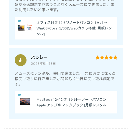
始から返却まで戸惑うことなくスムーズにできました。ま
た利用したいと思います。
オフィス付き 12.5型ノートパソコン 1ヶ月～
WinOS/Core i5/SSD/webカメラ搭載 [月額レン
タル]
よっしー
よ
2023年5月13日
5
out of 5
スムーズにレンタル、使用できました。 急に必要になり直
接受け取りに行きましたが問題なく当日に受け取れ満足で
す。
MacBook 12インチ 1ヶ月～ ノートパソコン
Apple アップル マックブック [月額レンタル]