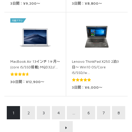
5段階中
5.00
5段階中
5.00
3日間：¥9,200～
3日間：¥8,800～
の評価
の評価
MacBook Air 13インチ 1ヶ月～
Lenovo ThinkPad X250 2泊3
(core i5/SSD搭載) MQD32J/…
日～ Win10 OS/Core
i5/SSD/w…
5段階中
30日間：¥12,900～
4.60
の評価
5段階中
5.00
3日間：¥6,000～
の評価
1
2
3
4
…
6
7
8