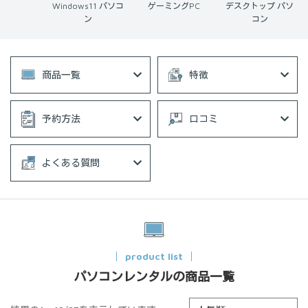
ws パソコン
Windows11 パソコ
ゲーミングPC
デスクトップ パソ
ン
コン
商品一覧
特徴
予約方法
口コミ
よくある質問
product list
パソコンレンタルの商品一覧