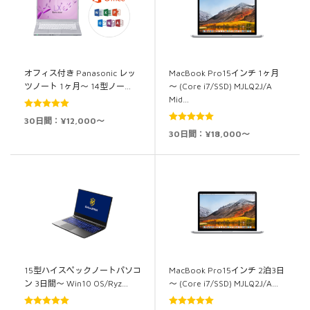
オフィス付き Panasonic レッ
MacBook Pro15インチ 1ヶ月
ツノート 1ヶ月～ 14型ノー…
～ (Core i7/SSD) MJLQ2J/A
Mid…
5段階中
5.00
30日間：¥12,000～
の評価
5段階中
5.00
30日間：¥18,000～
の評価
15型ハイスペックノートパソコ
MacBook Pro15インチ 2泊3日
ン 3日間～ Win10 OS/Ryz…
～ (Core i7/SSD) MJLQ2J/A…