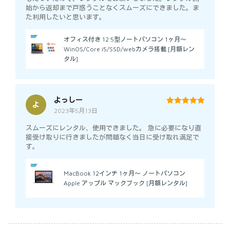
始から返却まで戸惑うことなくスムーズにできました。ま
た利用したいと思います。
オフィス付き 12.5型ノートパソコン 1ヶ月～
WinOS/Core i5/SSD/webカメラ搭載 [月額レン
タル]
よっしー
よ
2023年5月13日
5
out of 5
スムーズにレンタル、使用できました。 急に必要になり直
接受け取りに行きましたが問題なく当日に受け取れ満足で
す。
MacBook 12インチ 1ヶ月～ ノートパソコン
Apple アップル マックブック [月額レンタル]