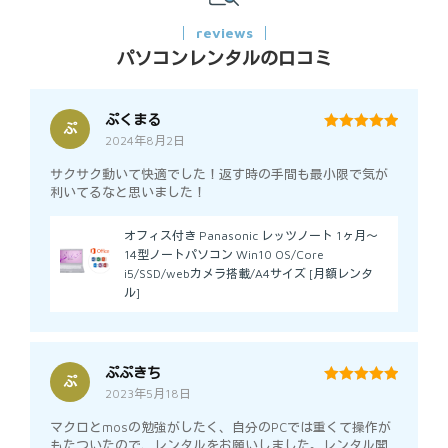
reviews
パソコンレンタルの口コミ
ぷくまる
ぷ
2024年8月2日
5
out of 5
サクサク動いて快適でした！返す時の手間も最小限で気が
利いてるなと思いました！
オフィス付き Panasonic レッツノート 1ヶ月～
14型ノートパソコン Win10 OS/Core
i5/SSD/webカメラ搭載/A4サイズ [月額レンタ
ル]
ぷぷきち
ぷ
2023年5月18日
5
out of 5
マクロとmosの勉強がしたく、自分のPCでは重くて操作が
もたついたので、レンタルをお願いしました。レンタル開