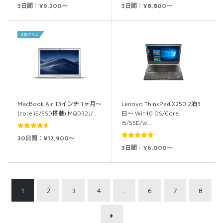
5段階中
5.00
5段階中
5.00
3日間：¥9,200～
3日間：¥8,800～
の評価
の評価
MacBook Air 13インチ 1ヶ月～
Lenovo ThinkPad X250 2泊3
(core i5/SSD搭載) MQD32J/…
日～ Win10 OS/Core
i5/SSD/w…
5段階中
30日間：¥12,900～
4.60
の評価
5段階中
5.00
3日間：¥6,000～
の評価
1
2
3
4
…
6
7
8