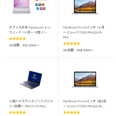
オフィス付き Panasonic レッ
MacBook Pro15インチ 1ヶ月
ツノート 1ヶ月～ 14型ノー…
～ (Core i7/SSD) MJLQ2J/A
Mid…
5段階中
5.00
30日間：¥12,000～
の評価
5段階中
5.00
30日間：¥18,000～
の評価
15型ハイスペックノートパソコ
MacBook Pro15インチ 2泊3日
ン 3日間～ Win10 OS/Ryz…
～ (Core i7/SSD) MJLQ2J/A…