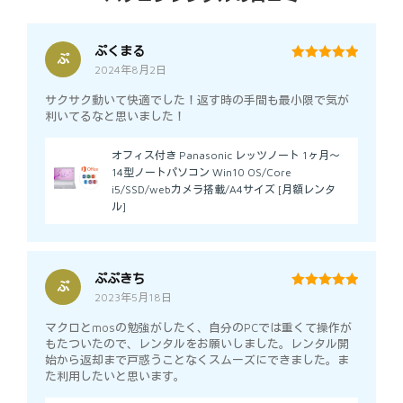
ぷくまる
ぷ
2024年8月2日
5
out of 5
サクサク動いて快適でした！返す時の手間も最小限で気が
利いてるなと思いました！
オフィス付き Panasonic レッツノート 1ヶ月～
14型ノートパソコン Win10 OS/Core
i5/SSD/webカメラ搭載/A4サイズ [月額レンタ
ル]
ぷぷきち
ぷ
2023年5月18日
5
out of 5
マクロとmosの勉強がしたく、自分のPCでは重くて操作が
もたついたので、レンタルをお願いしました。レンタル開
始から返却まで戸惑うことなくスムーズにできました。ま
た利用したいと思います。