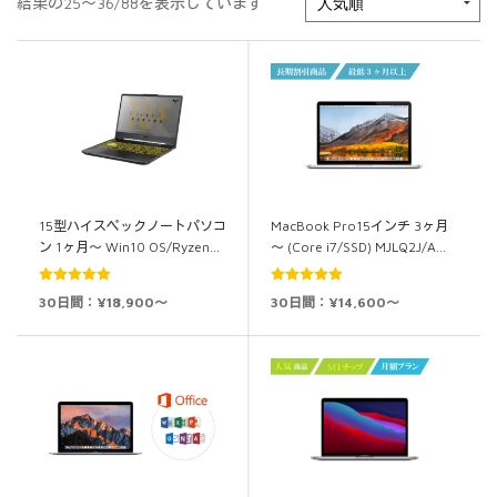
結果の25～36/88を表示しています
15型ハイスペックノートパソコ
MacBook Pro15インチ 3ヶ月
ン 1ヶ月～ Win10 OS/Ryzen…
～ (Core i7/SSD) MJLQ2J/A…
5段階中
5.00
5段階中
5.00
30日間：¥18,900～
30日間：¥14,600～
の評価
の評価